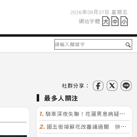
2026年08月07日 星期五
2026年08月07日
網站字體
網站字體
社群分享：
最多人關注
騎車深夜失聯！花蓮男患病疑迷途 警徒步百米急尋救回一命
1.
國五銜接蘇花改審議過關 拚明年七月前開工！台北花蓮2小時生活圈成形
2.