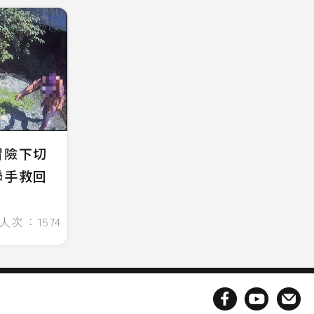
冒險下切
聯手救回
人次：1574