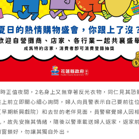
正值夜間，2名身上又無穿著反光衣物，同仁見其恐
遂上前立即關心細心詢問，婦人向員警表示自己要前往
（早期新興戲院）和去世的老伴見面，員警察覺婦人因
亂，故先安撫其情緒，隨後以警車載送婦人返家，返家
門窗鎖好，勿讓其獨自外出。