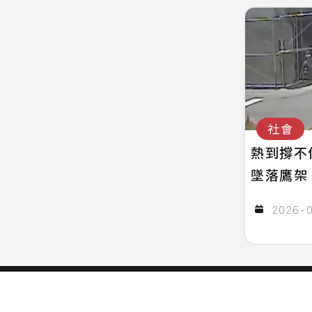
社會
熱到撐不
墜落鷹架
2026-0