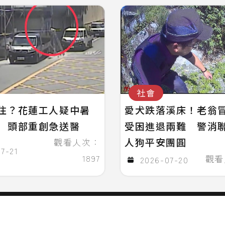
社會
住？花蓮工人疑中暑
愛犬跌落溪床！老翁
 頭部重創急送醫
受困進退兩難 警消
人狗平安團圓
觀看人次：
7-21
1897
觀看
2026-07-20