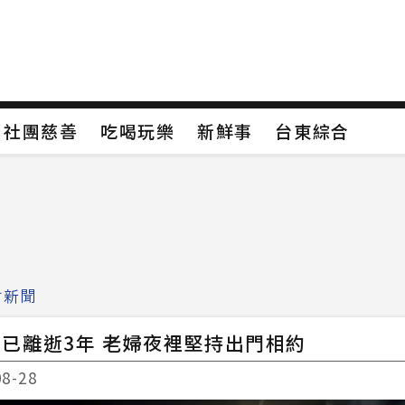
保
社團慈善
吃喝玩樂
新鮮事
台東綜合
保
社團慈善
吃喝玩樂
新鮮事
台東綜合
類4
新聞分類5
新聞分類6
新聞分類7
會新聞
已離逝3年 老婦夜裡堅持出門相約
08-28