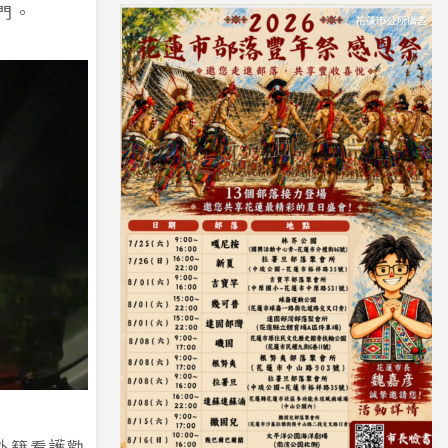
門。
外籍看護勸