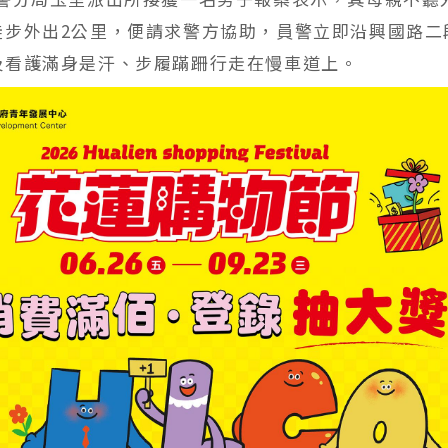
徒步外出2公里，便請求警方協助，員警立即沿興國路二
及看護滿身是汗、步履蹣跚行走在慢車道上。