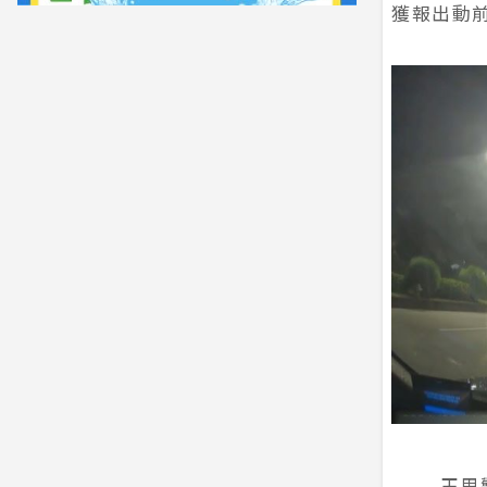
獲報出動
玉里警分