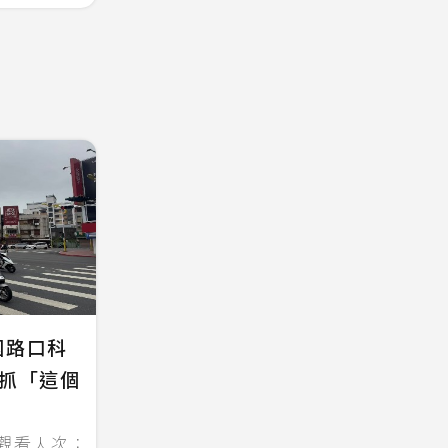
國路口科
專抓「這個
觀看人次：