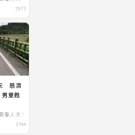
2973
天 慈濟
：男童甦
觀看人次：
3744