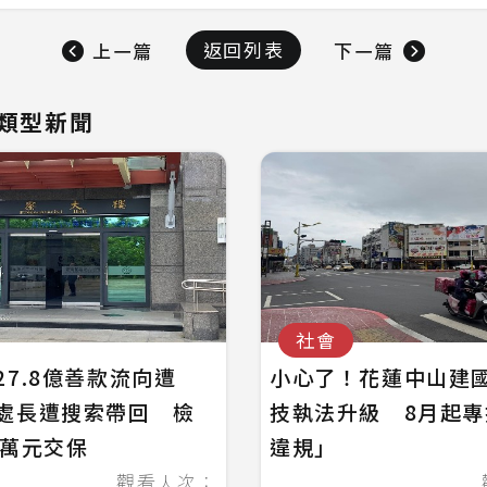
返回列表
上一篇
下一篇
類型新聞
社會
27.8億善款流向遭
小心了！花蓮中山建
處長遭搜索帶回 檢
技執法升級 8月起
0萬元交保
違規」
觀看人次：