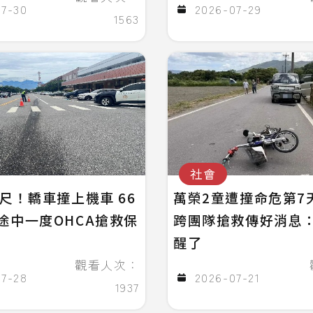
07-30
2026-07-29
1563
社會
公尺！轎車撞上機車 66
萬榮2童遭撞命危第7
途中一度OHCA搶救保
跨團隊搶救傳好消息
醒了
觀看人次：
07-28
2026-07-21
1937