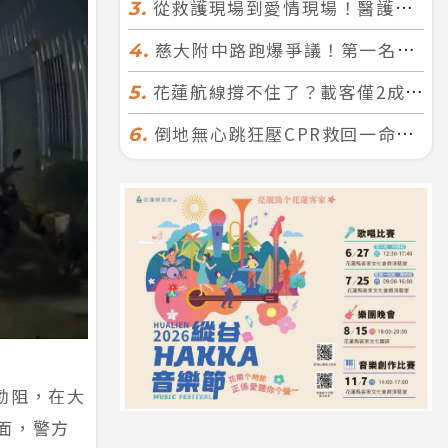
從救護現場到愛情現場！醫護×消防浪漫聯誼 32人配對成功5對
3.
慈大附中路跑爆爭議！第一名遭拔又改並列 家長怒：難以接受
4.
花蓮航線撐不住了？載客僅2成、年虧7000萬 華信喊：真的快飛不下去
5.
倒地無心跳狂壓CPR救回一命！警手傷撕裂仍不放手 竟救到藝人何篤霖哥哥
6.
勸阻，在大
面，警方