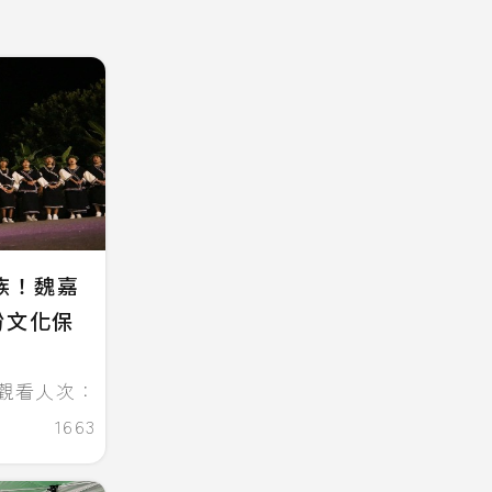
族！魏嘉
盼文化保
觀看人次：
1663