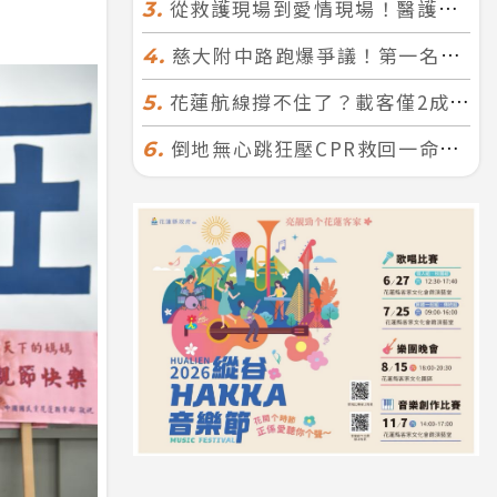
從救護現場到愛情現場！醫護×消防浪漫聯誼 32人配對成功5對
3.
慈大附中路跑爆爭議！第一名遭拔又改並列 家長怒：難以接受
4.
花蓮航線撐不住了？載客僅2成、年虧7000萬 華信喊：真的快飛不下去
5.
倒地無心跳狂壓CPR救回一命！警手傷撕裂仍不放手 竟救到藝人何篤霖哥哥
6.