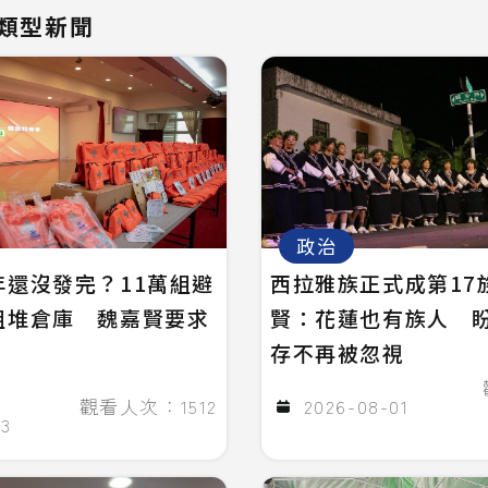
類型新聞
政治
年還沒發完？11萬組避
西拉雅族正式成第17
組堆倉庫 魏嘉賢要求
賢：花蓮也有族人 
存不再被忽視
觀看人次：1512
2026-08-01
03