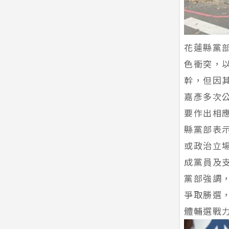
花蓮縣黨
色衝突，
幹，但因
嘉彥多次
要作出相
縣黨部表
或政治立
成黨員及
黨部強調
爭取勝選
體輔選戰