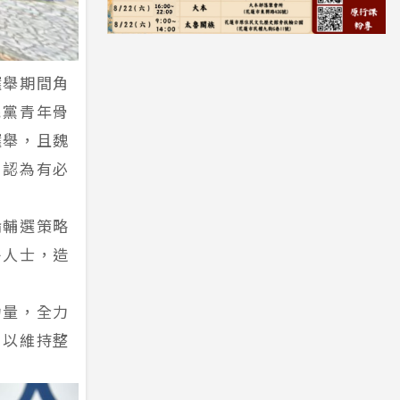
選舉期間角
民黨青年骨
選舉，且魏
，認為有必
論輔選策略
外人士，造
力量，全力
，以維持整