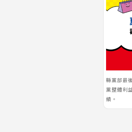
縣黨部最
黨整體利
績。