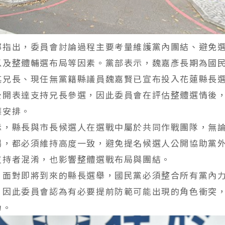
部指出，委員會討論過程主要考量維護黨內團結、避免
以及整體輔選布局等因素。黨部表示，魏嘉彥長期為國
其兄長、現任無黨籍縣議員魏嘉賢已宣布投入花蓮縣長
公開表達支持兄長參選，因此委員會在評估整體選情後
應安排。
示，縣長與市長候選人在選戰中屬於共同作戰團隊，無
場，都必須維持高度一致，避免提名候選人公開協助黨
支持者混淆，也影響整體選戰布局與團結。
，面對即將到來的縣長選舉，國民黨必須整合所有黨內
，因此委員會認為有必要提前防範可能出現的角色衝突
力。