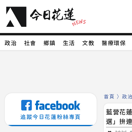
政治
社會
鄉鎮
生活
文教
醫療環
政治
社會
鄉鎮
生活
文教
醫療環
新聞分類1
新聞分類2
新聞分類3
新聞分
新聞分類8
首頁
〉
政
藍營花
追蹤今日花蓮粉絲專頁
選」拚