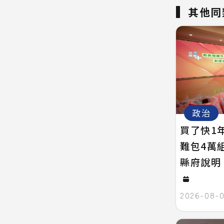
其他同
政治
買了快1
難包4萬
縣府說明
2026-08-