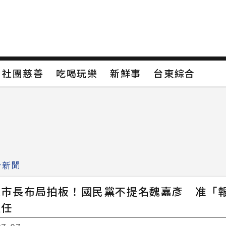
保
社團慈善
吃喝玩樂
新鮮事
台東綜合
保
社團慈善
吃喝玩樂
新鮮事
台東綜合
類4
新聞分類5
新聞分類6
新聞分類7
治新聞
蓮市長布局拍板！國民黨不提名魏嘉彥 准「
連任