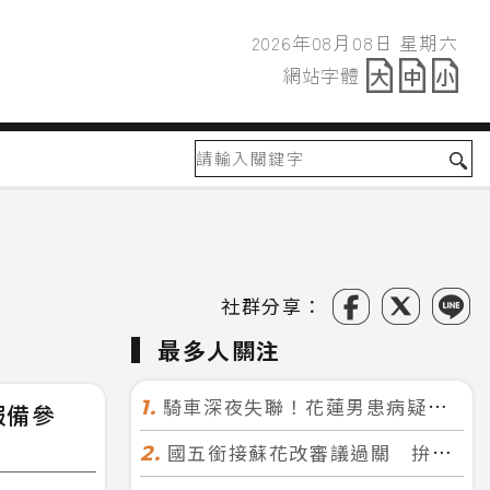
2026年08月08日 星期六
2026年08月08日
網站字體
網站字體
社群分享：
最多人關注
騎車深夜失聯！花蓮男患病疑迷途 警徒步百米急尋救回一命
1.
報備參
國五銜接蘇花改審議過關 拚明年七月前開工！台北花蓮2小時生活圈成形
2.