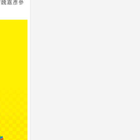
留魏嘉彥參