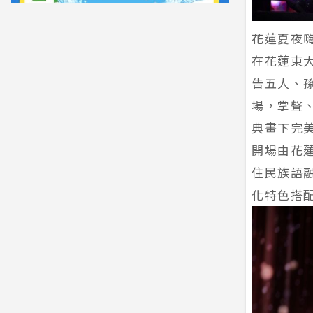
花蓮夏夜嗨
在花蓮東
告五人、
場，掌聲
典畫下完
開場由花蓮
住民族語融
化特色搭