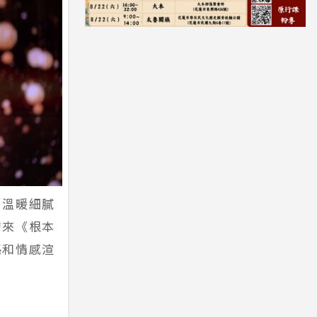
，溫暖細膩
帶來《根本
格和情感渲