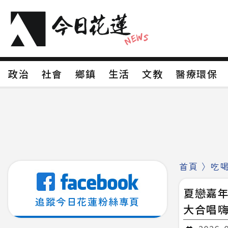
政治
社會
鄉鎮
生活
文教
醫療環
政治
社會
鄉鎮
生活
文教
醫療環
新聞分類1
新聞分類2
新聞分類3
新聞分
新聞分類8
首頁
〉
吃
夏戀嘉
追蹤今日花蓮粉絲專頁
大合唱