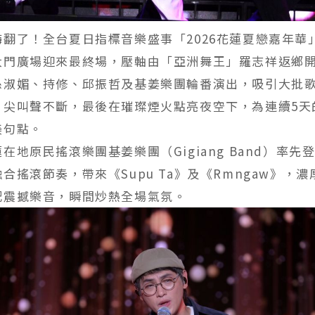
翻了！全台夏日指標音樂盛事「2026花蓮夏戀嘉年華
大門廣場迎來最終場，壓軸由「亞洲舞王」羅志祥返鄉
孫淑媚、持修、邱振哲及基姜樂團輪番演出，吸引大批
、尖叫聲不斷，最後在璀璨煙火點亮夜空下，為連續5天
美句點。
在地原民搖滾樂團基姜樂團（Gigiang Band）率先
合搖滾節奏，帶來《Supu Ta》及《Rmngaw》，
配震撼樂音，瞬間炒熱全場氣氛。