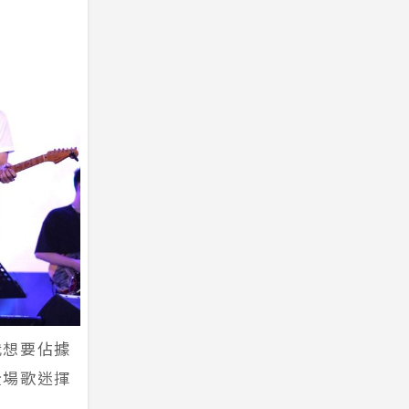
我想要佔據
全場歌迷揮