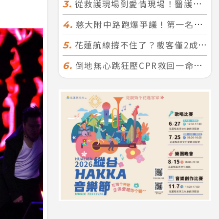
從救護現場到愛情現場！醫護×消防浪漫聯誼 32人配對成功5對
3.
慈大附中路跑爆爭議！第一名遭拔又改並列 家長怒：難以接受
4.
花蓮航線撐不住了？載客僅2成、年虧7000萬 華信喊：真的快飛不下去
5.
倒地無心跳狂壓CPR救回一命！警手傷撕裂仍不放手 竟救到藝人何篤霖哥哥
6.