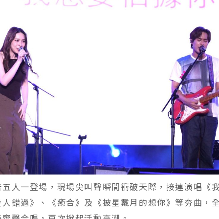
告五人一登場，現場尖叫聲瞬間衝破天際，接連演唱《
愛人錯過》、《癒合》及《披星戴月的想你》等夯曲，
海齊聲合唱，再次掀起活動高潮。