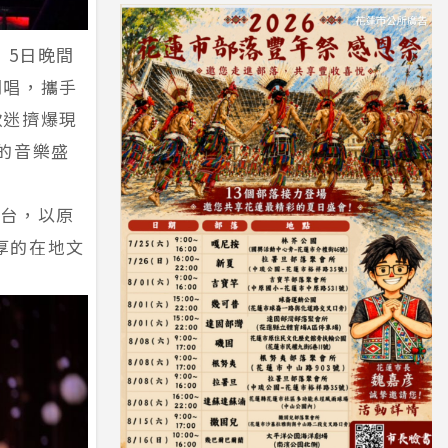
」5日晚間
開唱，攜手
歌迷擠爆現
的音樂盛
登台，以原
濃厚的在地文