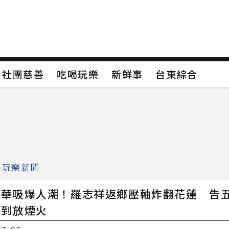
保
社團慈善
吃喝玩樂
新鮮事
台東綜合
保
社團慈善
吃喝玩樂
新鮮事
台東綜合
類4
新聞分類5
新聞分類6
新聞分類7
喝玩樂新聞
年華吸爆人潮！羅志祥返鄉壓軸炸翻花蓮 告
嗨到放煙火