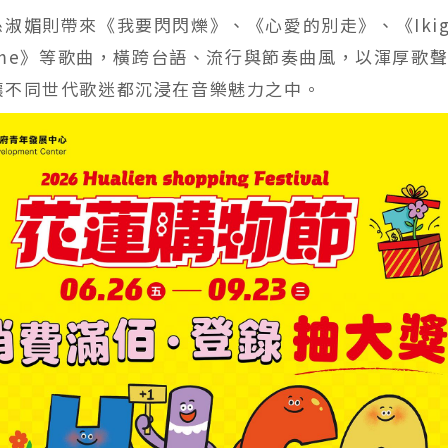
淑媚則帶來《我要閃閃爍》、《心愛的別走》、《Ikig
h me》等歌曲，橫跨台語、流行與節奏曲風，以渾厚歌
讓不同世代歌迷都沉浸在音樂魅力之中。