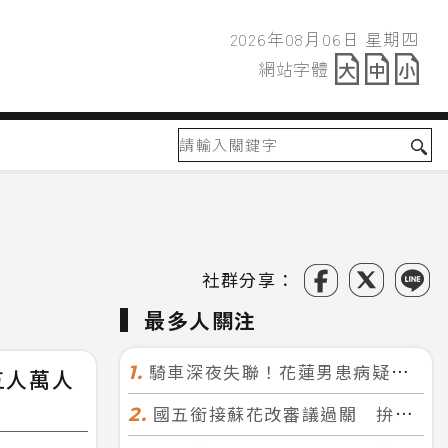
2026年08月06日 星期四
2026年08月06日
網站字體
網站字體
社群分享：
最多人關注
騎車深夜失聯！花蓮男患病疑迷途 警徒步百米急尋救回一命
1.
五人萬人
國五銜接蘇花改審議過關 拚明年七月前開工！台北花蓮2小時生活圈成形
2.