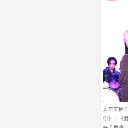
人氣天團
你》、《
舞手機燈