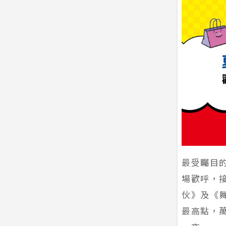
最受矚目
場歡呼，接
伙》及《
最高點，