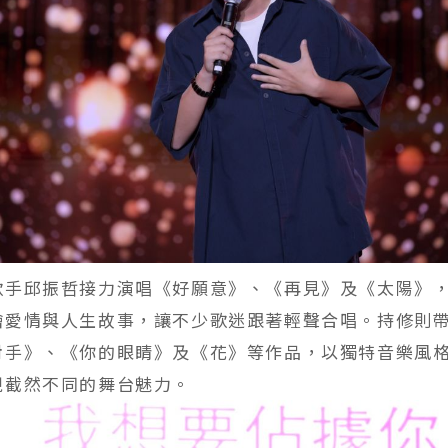
歌手邱振哲接力演唱《好願意》、《再見》及《太陽》
繪愛情與人生故事，讓不少歌迷跟著輕聲合唱。持修則
對手》、《你的眼睛》及《花》等作品，以獨特音樂風
現截然不同的舞台魅力。