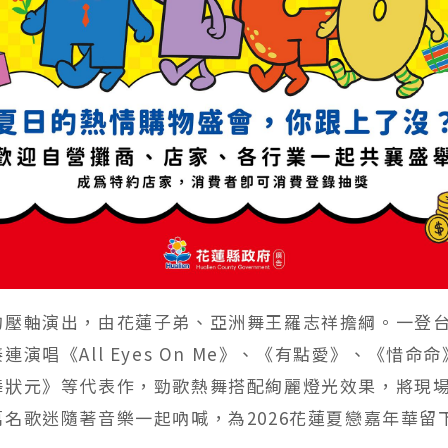
的壓軸演出，由花蓮子弟、亞洲舞王羅志祥擔綱。一登
連演唱《All Eyes On Me》、《有點愛》、《惜命
舞狀元》等代表作，勁歌熱舞搭配絢麗燈光效果，將現
萬名歌迷隨著音樂一起吶喊，為2026花蓮夏戀嘉年華留