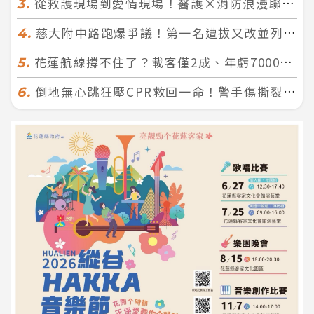
從救護現場到愛情現場！醫護×消防浪漫聯誼 32人配對成功5對
3.
慈大附中路跑爆爭議！第一名遭拔又改並列 家長怒：難以接受
4.
花蓮航線撐不住了？載客僅2成、年虧7000萬 華信喊：真的快飛不下去
5.
倒地無心跳狂壓CPR救回一命！警手傷撕裂仍不放手 竟救到藝人何篤霖哥哥
6.