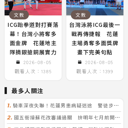
文教
文教
ICG跆拳道對打賽落
台灣泳將ICG最後一
幕！台灣小將奪多
戰再傳捷報 花蓮
面金牌 花蓮地主
主場勇奪多面獎牌
隊摘銀搶銅展實力
畫下完美句點
2026-08-05
2026-08-05
觀看人次：1385
觀看人次：1399
最多人關注
騎車深夜失聯！花蓮男患病疑迷途 警徒步百米急尋救回一命
1.
國五銜接蘇花改審議過關 拚明年七月前開工！台北花蓮2小時生活圈成形
2.