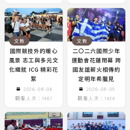
文教
文教
國際競技外的暖心
二〇二六國際少年
風景 志工與多元文
運動會花蓮閉幕 跨
化織就 ICG 精彩花
國友誼薪火相傳約
絮
定明年希臘見
2026-08-06
2026-08-05
觀看人次：1461
觀看人次：1424