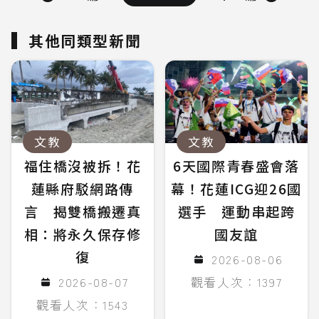
其他同類型新聞
文教
文教
福住橋沒被拆！花
6天國際青春盛會落
蓮縣府駁網路傳
幕！花蓮ICG迎26國
言 揭雙橋搬遷真
選手 運動串起跨
相：將永久保存修
國友誼
復
2026-08-06
2026-08-07
觀看人次：1397
觀看人次：1543