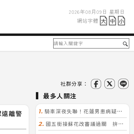
2026年08月09日 星期日
2026年08月09日
網站字體
網站字體
社群分享：
最多人關注
騎車深夜失聯！花蓮男患病疑迷途 警徒步百米急尋救回一命
1.
眾遠離警
國五銜接蘇花改審議過關 拚明年七月前開工！台北花蓮2小時生活圈成形
2.