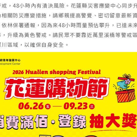
警戒，48小時內有潰決風險。花蓮縣災害應變中心同步
動相關防災應變措施，請鄉親提高警覺、密切留意最新
，依林保署通報，因為來48小時雨量預估攀升，已達未來
準，升級為黃色警戒。請民眾不要靠近萬里溪橋等警戒
河川區域，以確保自身安全。