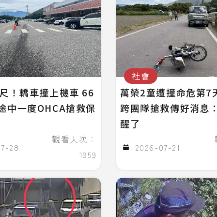
社會
公尺！轎車撞上機車 66
萬榮2童遭撞命危第7
途中一度OHCA搶救保
跨團隊搶救傳好消息
醒了
觀看人次：
07-28
2026-07-21
1959