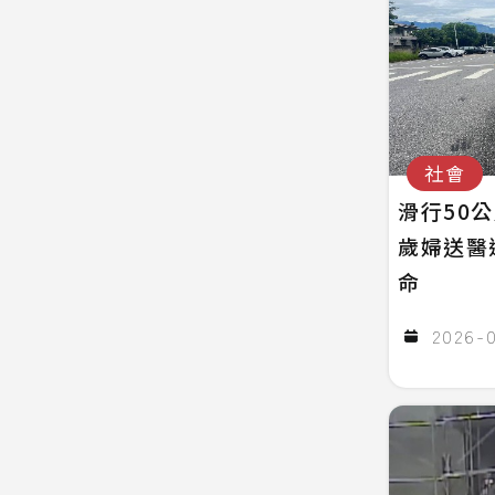
社會
滑行50
歲婦送醫
命
2026-