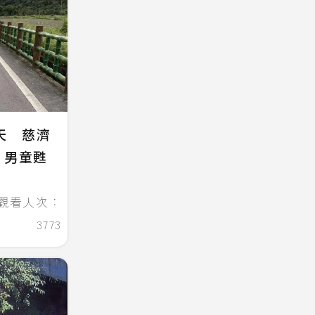
天 慈濟
：男童甦
觀看人次：
3773