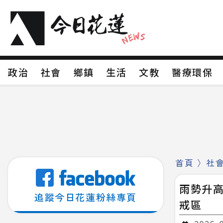
政治
社會
鄉鎮
生活
文教
醫療環
政治
社會
鄉鎮
生活
文教
醫療環
新聞分類1
新聞分類2
新聞分類3
新聞分
新聞分類8
首頁
〉
社
雨勢升
追蹤今日花蓮粉絲專頁
戒區