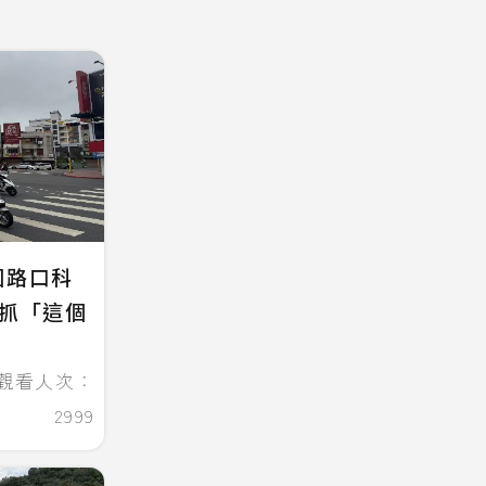
國路口科
專抓「這個
觀看人次：
2999