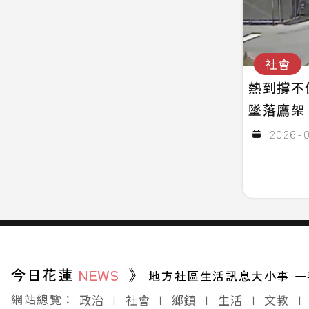
社會
熱到撐不
墜落鷹架
2026-0
今日花蓮
NEWS
》
地方社區生活訊息大小事 一
網站總覽：
政治
∣
社會
∣
鄉鎮
∣
生活
∣
文教
∣