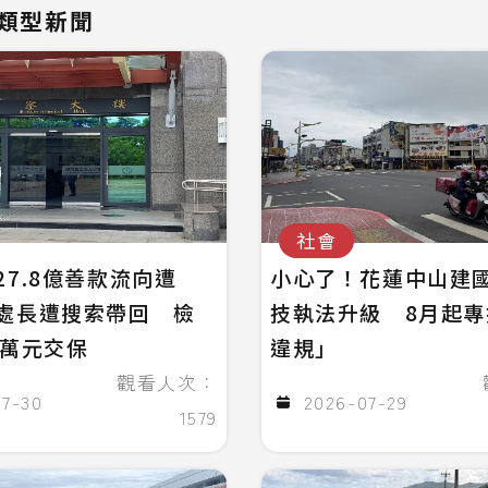
類型新聞
社會
27.8億善款流向遭
小心了！花蓮中山建
處長遭搜索帶回 檢
技執法升級 8月起
0萬元交保
違規」
觀看人次：
07-30
2026-07-29
1579