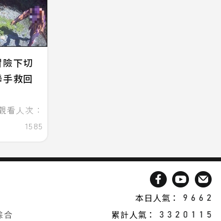
冒險下切
聯手救回
觀看人次：
1585
本日人氣：
綜合
累計人氣：