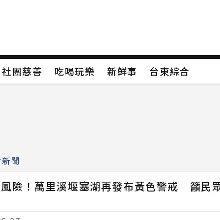
保
社團慈善
吃喝玩樂
新鮮事
台東綜合
保
社團慈善
吃喝玩樂
新鮮事
台東綜合
類4
新聞分類5
新聞分類6
新聞分類7
會新聞
高風險！萬里溪堰塞湖再發布黃色警戒 籲民