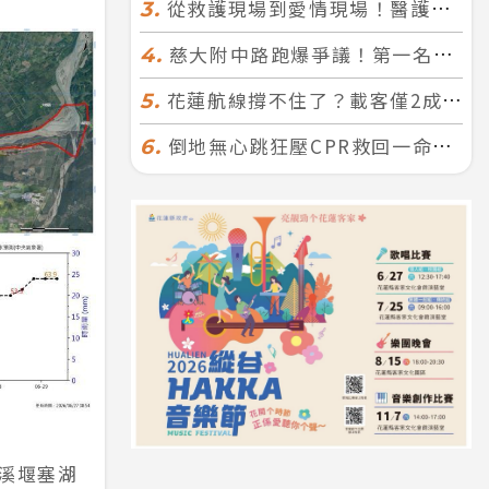
從救護現場到愛情現場！醫護×消防浪漫聯誼 32人配對成功5對
3.
慈大附中路跑爆爭議！第一名遭拔又改並列 家長怒：難以接受
4.
花蓮航線撐不住了？載客僅2成、年虧7000萬 華信喊：真的快飛不下去
5.
倒地無心跳狂壓CPR救回一命！警手傷撕裂仍不放手 竟救到藝人何篤霖哥哥
6.
里溪堰塞湖