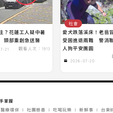
社會
住？花蓮工人疑中暑
愛犬跌落溪床！老翁
 頭部重創急送醫
受困進退兩難 警消
人狗平安團圓
觀看人次：1913
7-21
2026-07-20
手掌握
醫療環保
∣
社團慈善
∣
吃喝玩樂
∣
新鮮事
∣
台東