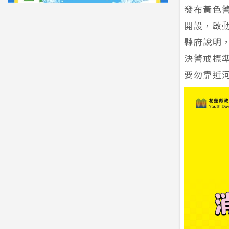
發布黃色
開設，啟
縣府說明
決警戒標
要勿靠近