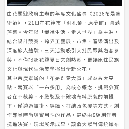
由花蓮縣政府主辦的年度文化盛事《2026布是藝
術節》，21日在花蓮市「汎札萊．原夢館」圓滿
落幕。今年以「織進生活、走入世界」為主軸，
結合設計競賽、跨界工藝展、市集、音樂演出及
深度旅人體驗，三天活動吸引大批民眾與遊客參
與，不僅掀起花蓮夏日文創熱潮，更讓原住民族
文化與現代生活美學擦出全新火花。
其中首度舉辦的「布是創意大賞」成為最大亮
點。競賽以「一布多用」為核心概念，挑戰參賽
者在不裁剪、不縫製及不破壞布料原貌的前提
下，僅透過披掛、纏繞、打結及包覆等方式，創
作兼具時尚與實用性的作品。最終由9組創作者
挺進決賽，現場展示成果，顛覆大眾對傳統織布