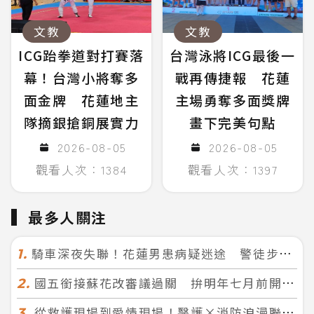
文教
文教
ICG跆拳道對打賽落
台灣泳將ICG最後一
幕！台灣小將奪多
戰再傳捷報 花蓮
面金牌 花蓮地主
主場勇奪多面獎牌
隊摘銀搶銅展實力
畫下完美句點
2026-08-05
2026-08-05
觀看人次：1384
觀看人次：1397
最多人關注
騎車深夜失聯！花蓮男患病疑迷途 警徒步百米急尋救回一命
1.
國五銜接蘇花改審議過關 拚明年七月前開工！台北花蓮2小時生活圈成形
2.
從救護現場到愛情現場！醫護×消防浪漫聯誼 32人配對成功5對
3.