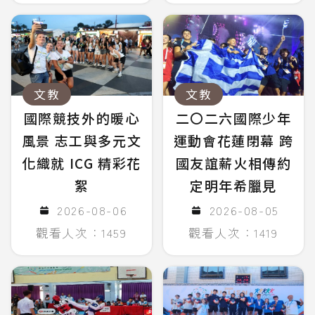
文教
文教
國際競技外的暖心
二〇二六國際少年
風景 志工與多元文
運動會花蓮閉幕 跨
化織就 ICG 精彩花
國友誼薪火相傳約
絮
定明年希臘見
2026-08-06
2026-08-05
觀看人次：1459
觀看人次：1419