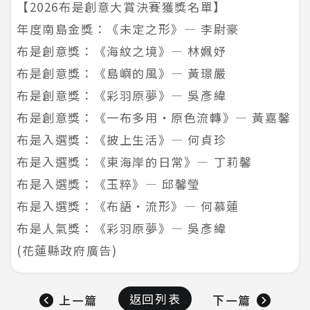
【2026布是創意大賞決賽獲獎名單】
年度南島金獎：《未定之形》— 李尉豪
布是創意獎：《海紋之境》— 林姵妤
布是創意獎：《島嶼的風》— 黃璟嚴
布是創意獎：《彩羽原夢》— 吳彥緯
布是創意獎：《一布多用・原色流轉》— 黃嘉馨
布是入選獎：《披上生活》— 何貞珍
布是入選獎：《東海岸的日常》— 丁莉馨
布是入選獎：《玉粹》— 邱馨瑩
布是入選獎：《布語・流形》— 何慕蓮
布是人氣獎：《彩羽原夢》— 吳彥緯
(花蓮縣政府廣告)
返回列表
上一篇
下一篇