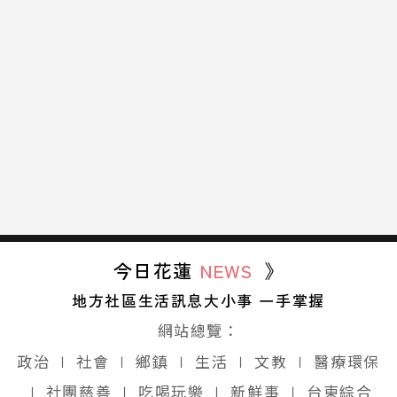
今日花蓮
NEWS
》
地方社區生活訊息大小事 一手掌握
網站總覽：
政治
∣
社會
∣
鄉鎮
∣
生活
∣
文教
∣
醫療環保
∣
社團慈善
∣
吃喝玩樂
∣
新鮮事
∣
台東綜合