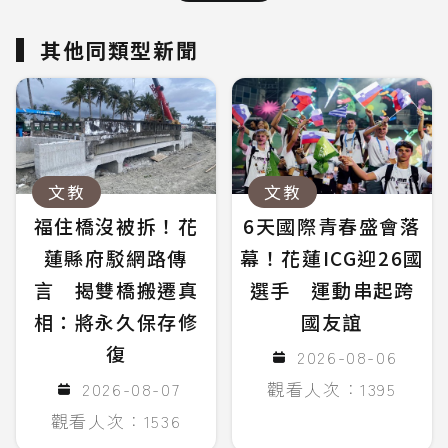
其他同類型新聞
文教
文教
福住橋沒被拆！花
6天國際青春盛會落
蓮縣府駁網路傳
幕！花蓮ICG迎26國
言 揭雙橋搬遷真
選手 運動串起跨
相：將永久保存修
國友誼
復
2026-08-06
2026-08-07
觀看人次：1395
觀看人次：1536