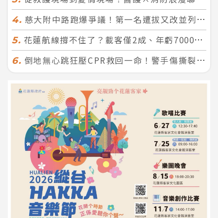
慈大附中路跑爆爭議！第一名遭拔又改並列 家長怒：難以接受
4.
花蓮航線撐不住了？載客僅2成、年虧7000萬 華信喊：真的快飛不下去
5.
倒地無心跳狂壓CPR救回一命！警手傷撕裂仍不放手 竟救到藝人何篤霖哥哥
6.