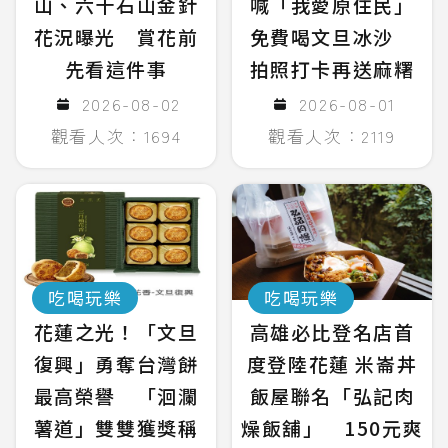
山、六十石山金針
喊「我愛原住民」
花況曝光 賞花前
免費喝文旦冰沙
先看這件事
拍照打卡再送麻糬
2026-08-02
2026-08-01
觀看人次：1694
觀看人次：2119
吃喝玩樂
吃喝玩樂
花蓮之光！「文旦
高雄必比登名店首
復興」勇奪台灣餅
度登陸花蓮 米崙丼
最高榮譽 「洄瀾
飯屋聯名「弘記肉
薯道」雙雙獲獎稱
燥飯舖」 150元爽