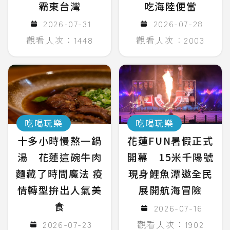
霸東台灣
吃海陸便當
2026-07-31
2026-07-28
觀看人次：1448
觀看人次：2003
吃喝玩樂
吃喝玩樂
十多小時慢熬一鍋
花蓮FUN暑假正式
湯 花蓮這碗牛肉
開幕 15米千陽號
麵藏了時間魔法 疫
現身鯉魚潭邀全民
情轉型拚出人氣美
展開航海冒險
食
2026-07-16
2026-07-23
觀看人次：1902