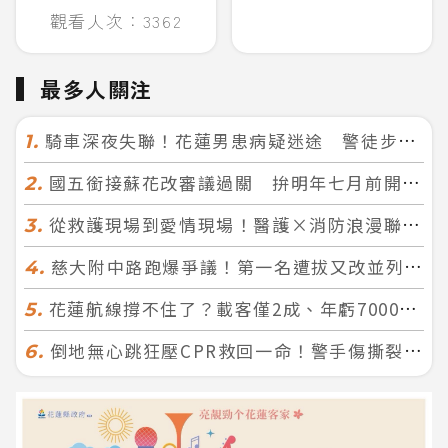
觀看人次：3362
最多人關注
騎車深夜失聯！花蓮男患病疑迷途 警徒步百米急尋救回一命
1.
國五銜接蘇花改審議過關 拚明年七月前開工！台北花蓮2小時生活圈成形
2.
從救護現場到愛情現場！醫護×消防浪漫聯誼 32人配對成功5對
3.
慈大附中路跑爆爭議！第一名遭拔又改並列 家長怒：難以接受
4.
花蓮航線撐不住了？載客僅2成、年虧7000萬 華信喊：真的快飛不下去
5.
倒地無心跳狂壓CPR救回一命！警手傷撕裂仍不放手 竟救到藝人何篤霖哥哥
6.