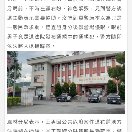
分局前，不時左顧右盼、神色緊張，見到警方後
還主動表示需要協助。沒想到員警原本以為只是
一般民眾求助，經查證身分後卻當場傻眼，眼前
男子竟是遭法院發布通緝中的通緝犯，警方隨即
依法將人逮捕歸案。
鳳林分局表示，王男因公共危險案件遭花蓮地方
法院發布通緝。當天瑞穗分駐所所長潘冠宇、警