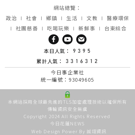
網站總覽：
政治
∣
社會
∣
鄉鎮
∣
生活
∣
文教
∣
醫療環保
∣
社團慈善
∣
吃喝玩樂
∣
新鮮事
∣
台東綜合
本日人氣：
累計人氣：
今日事企業社
統一編號：93049605
本網站採用全球最先進的TLS加密處理技術以確保所有
傳輸資訊安全無虞
Copyright 2024 All Rights Reserved
今日花蓮NEWS
Web Design Power By
誠翊資訊