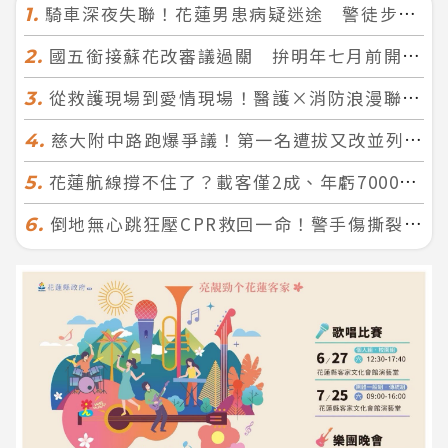
騎車深夜失聯！花蓮男患病疑迷途 警徒步百米急尋救回一命
1.
國五銜接蘇花改審議過關 拚明年七月前開工！台北花蓮2小時生活圈成形
2.
從救護現場到愛情現場！醫護×消防浪漫聯誼 32人配對成功5對
3.
慈大附中路跑爆爭議！第一名遭拔又改並列 家長怒：難以接受
4.
花蓮航線撐不住了？載客僅2成、年虧7000萬 華信喊：真的快飛不下去
5.
倒地無心跳狂壓CPR救回一命！警手傷撕裂仍不放手 竟救到藝人何篤霖哥哥
6.