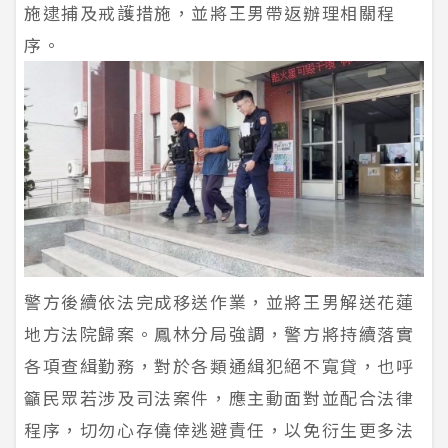
施逮捕及戒護措施，並將王男帶返辦理相關程
序。
警方後續依法完成移送作業，並將王男解送花蓮
地方法院歸案。鳳林分局強調，警方將持續落實
各項查緝勤務，對於各類通緝犯絕不寬貸，也呼
籲民眾若涉及司法案件，應主動面對並配合法律
程序，切勿心存僥倖逃避責任，以免衍生更多法