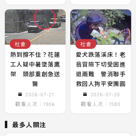
社會
社會
熱到撐不住？花蓮
愛犬跌落溪床！老
工人疑中暑墜落鷹
翁冒險下切受困進
架 頭部重創急送
退兩難 警消聯手
醫
救回人狗平安團圓
2026-07-21
2026-07-20
觀看人次：1906
觀看人次：1580
最多人關注