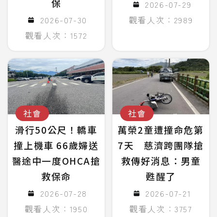
保
2026-07-29
2026-07-30
觀看人次：2989
觀看人次：1572
社會
社會
滑行50公尺！轎車
萬榮2童遭撞命危第
撞上機車 66歲婦送
7天 慈濟跨團隊搶
醫途中一度OHCA搶
救傳好消息：男童
救保命
甦醒了
2026-07-28
2026-07-21
觀看人次：1950
觀看人次：3757