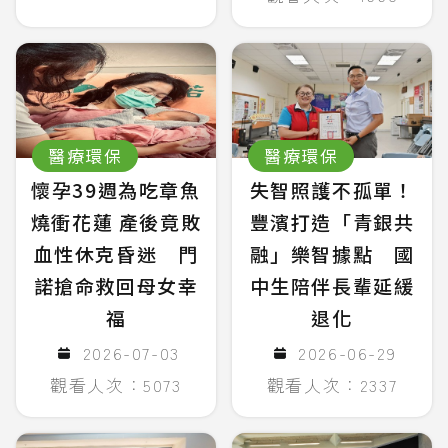
醫療環保
醫療環保
懷孕39週為吃章魚
失智照護不孤單！
燒衝花蓮 產後竟敗
豐濱打造「青銀共
血性休克昏迷 門
融」樂智據點 國
諾搶命救回母女幸
中生陪伴長輩延緩
福
退化
2026-07-03
2026-06-29
觀看人次：5073
觀看人次：2337