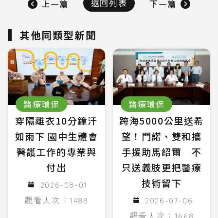
返回列表
上一篇
下一篇
其他同類型新聞
醫療環保
醫療環保
穿隔離衣10分鐘汗
跨海5000公里送希
如雨下 國中生體會
望！門諾、雙和攜
醫護工作的專業與
手援助馬紹爾 不
付出
只送義肢更把醫療
技術留下
2026-08-01
觀看人次：1488
2026-07-06
觀看人次：1668