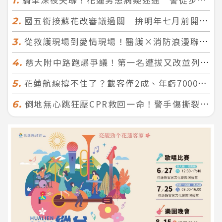
1.
國五銜接蘇花改審議過關 拚明年七月前開工！台北花蓮2小時生活圈成形
2.
從救護現場到愛情現場！醫護×消防浪漫聯誼 32人配對成功5對
3.
慈大附中路跑爆爭議！第一名遭拔又改並列 家長怒：難以接受
4.
花蓮航線撐不住了？載客僅2成、年虧7000萬 華信喊：真的快飛不下去
5.
倒地無心跳狂壓CPR救回一命！警手傷撕裂仍不放手 竟救到藝人何篤霖哥哥
6.