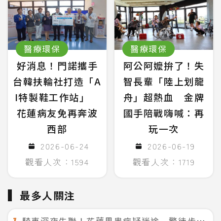
醫療環保
醫療環保
好消息！門諾攜手
阿公阿嬤拚了！失
台韓扶輪社打造「A
智長輩「陸上划龍
I特製鞋工作站」
舟」超熱血 金牌
花蓮病友免再奔波
國手陪戰嗨喊：再
西部
玩一次
2026-06-24
2026-06-19
觀看人次：1594
觀看人次：1719
最多人關注
騎車深夜失聯！花蓮男患病疑迷途 警徒步百米急尋救回一命