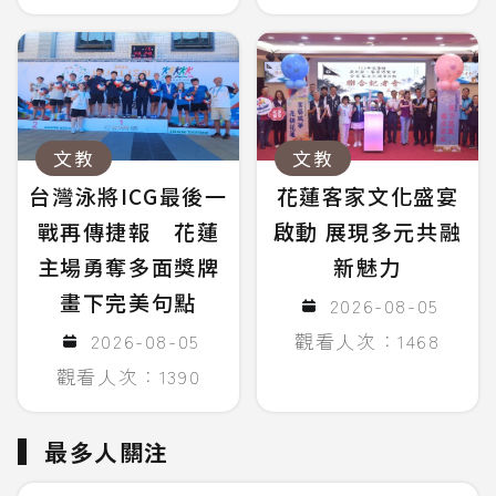
文教
文教
台灣泳將ICG最後一
花蓮客家文化盛宴
戰再傳捷報 花蓮
啟動 展現多元共融
主場勇奪多面獎牌
新魅力
畫下完美句點
2026-08-05
2026-08-05
觀看人次：1468
觀看人次：1390
最多人關注