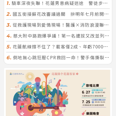
騎車深夜失聯！花蓮男患病疑迷途 警徒步百米急尋救回一命
1.
國五銜接蘇花改審議過關 拚明年七月前開工！台北花蓮2小時生活圈成形
2.
從救護現場到愛情現場！醫護×消防浪漫聯誼 32人配對成功5對
3.
慈大附中路跑爆爭議！第一名遭拔又改並列 家長怒：難以接受
4.
花蓮航線撐不住了？載客僅2成、年虧7000萬 華信喊：真的快飛不下去
5.
倒地無心跳狂壓CPR救回一命！警手傷撕裂仍不放手 竟救到藝人何篤霖哥哥
6.