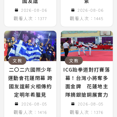
國友誼
絮
2026-08-06
2026-08-06
觀看人次：1377
觀看人次：1445
文教
文教
二〇二六國際少年
ICG跆拳道對打賽落
運動會花蓮閉幕 跨
幕！台灣小將奪多
國友誼薪火相傳約
面金牌 花蓮地主
定明年希臘見
隊摘銀搶銅展實力
2026-08-05
2026-08-05
觀看人次：1416
觀看人次：1376