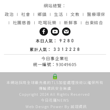
網站總覽：
政治
∣
社會
∣
鄉鎮
∣
生活
∣
文教
∣
醫療環保
∣
社團慈善
∣
吃喝玩樂
∣
新鮮事
∣
台東綜合
本日人氣：
累計人氣：
今日事企業社
統一編號：93049605
本網站採用全球最先進的TLS加密處理技術以確保所有
傳輸資訊安全無虞
Copyright 2024 All Rights Reserved
今日花蓮NEWS
Web Design Power By
誠翊資訊