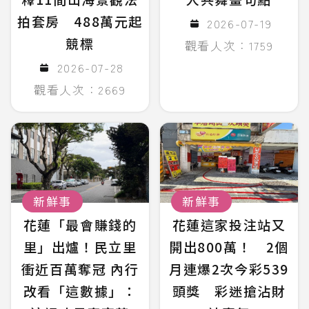
拍套房 488萬元起
2026-07-19
競標
觀看人次：1759
2026-07-28
觀看人次：2669
新鮮事
新鮮事
花蓮「最會賺錢的
花蓮這家投注站又
里」出爐！民立里
開出800萬！ 2個
衝近百萬奪冠 內行
月連爆2次今彩539
改看「這數據」：
頭獎 彩迷搶沾財