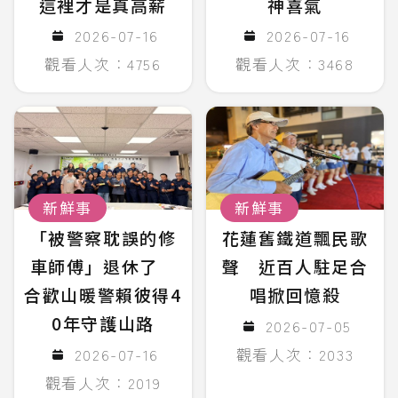
這裡才是真高薪
神喜氣
2026-07-16
2026-07-16
觀看人次：4756
觀看人次：3468
新鮮事
新鮮事
「被警察耽誤的修
花蓮舊鐵道飄民歌
車師傅」退休了
聲 近百人駐足合
合歡山暖警賴彼得4
唱掀回憶殺
0年守護山路
2026-07-05
2026-07-16
觀看人次：2033
觀看人次：2019