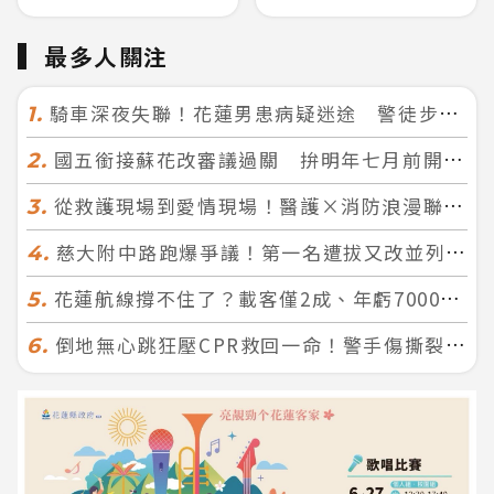
最多人關注
騎車深夜失聯！花蓮男患病疑迷途 警徒步百米急尋救回一命
1.
國五銜接蘇花改審議過關 拚明年七月前開工！台北花蓮2小時生活圈成形
2.
從救護現場到愛情現場！醫護×消防浪漫聯誼 32人配對成功5對
3.
慈大附中路跑爆爭議！第一名遭拔又改並列 家長怒：難以接受
4.
花蓮航線撐不住了？載客僅2成、年虧7000萬 華信喊：真的快飛不下去
5.
倒地無心跳狂壓CPR救回一命！警手傷撕裂仍不放手 竟救到藝人何篤霖哥哥
6.