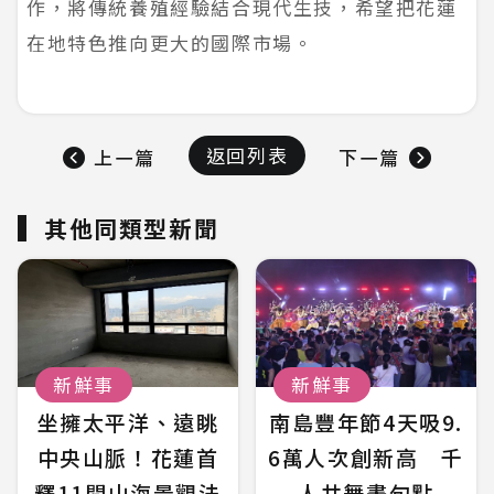
作，將傳統養殖經驗結合現代生技，希望把花蓮
在地特色推向更大的國際市場。
返回列表
上一篇
下一篇
其他同類型新聞
新鮮事
新鮮事
坐擁太平洋、遠眺
南島豐年節4天吸9.
中央山脈！花蓮首
6萬人次創新高 千
釋11間山海景觀法
人共舞畫句點