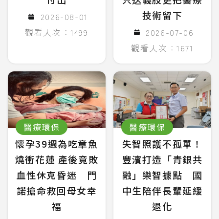
技術留下
2026-08-01
觀看人次：1499
2026-07-06
觀看人次：1671
醫療環保
醫療環保
懷孕39週為吃章魚
失智照護不孤單！
燒衝花蓮 產後竟敗
豐濱打造「青銀共
血性休克昏迷 門
融」樂智據點 國
諾搶命救回母女幸
中生陪伴長輩延緩
福
退化