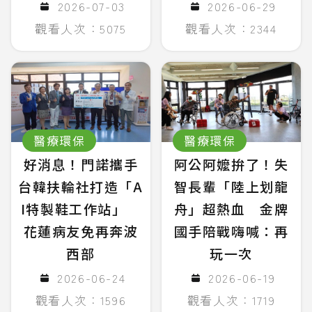
2026-07-03
2026-06-29
觀看人次：5075
觀看人次：2344
醫療環保
醫療環保
好消息！門諾攜手
阿公阿嬤拚了！失
台韓扶輪社打造「A
智長輩「陸上划龍
I特製鞋工作站」
舟」超熱血 金牌
花蓮病友免再奔波
國手陪戰嗨喊：再
西部
玩一次
2026-06-24
2026-06-19
觀看人次：1596
觀看人次：1719