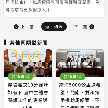
與學校合作，推廣健康教育及醫護職涯探索，為
地方培育更多醫療人才。
返回列表
上一篇
下一篇
其他同類型新聞
醫療環保
醫療環保
穿隔離衣10分鐘汗
跨海5000公里送希
如雨下 國中生體會
望！門諾、雙和攜
醫護工作的專業與
手援助馬紹爾 不
付出
只送義肢更把醫療