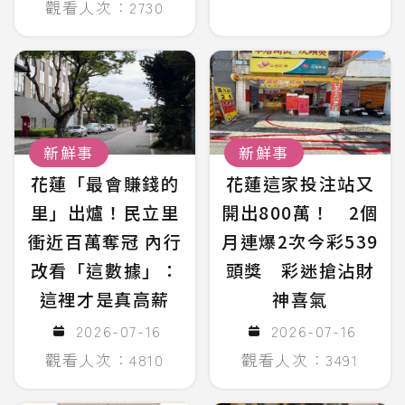
觀看人次：2730
新鮮事
新鮮事
花蓮「最會賺錢的
花蓮這家投注站又
里」出爐！民立里
開出800萬！ 2個
衝近百萬奪冠 內行
月連爆2次今彩539
改看「這數據」：
頭獎 彩迷搶沾財
這裡才是真高薪
神喜氣
2026-07-16
2026-07-16
觀看人次：4810
觀看人次：3491