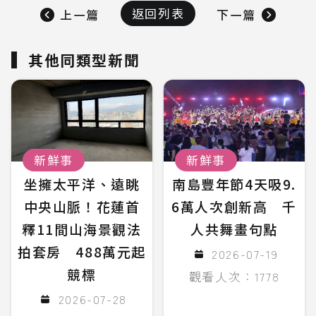
返回列表
上一篇
下一篇
其他同類型新聞
新鮮事
新鮮事
坐擁太平洋、遠眺
南島豐年節4天吸9.
中央山脈！花蓮首
6萬人次創新高 千
釋11間山海景觀法
人共舞畫句點
拍套房 488萬元起
2026-07-19
競標
觀看人次：1778
2026-07-28