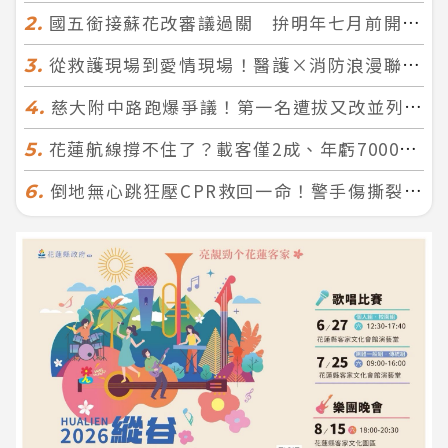
國五銜接蘇花改審議過關 拚明年七月前開工！台北花蓮2小時生活圈成形
2.
從救護現場到愛情現場！醫護×消防浪漫聯誼 32人配對成功5對
3.
慈大附中路跑爆爭議！第一名遭拔又改並列 家長怒：難以接受
4.
花蓮航線撐不住了？載客僅2成、年虧7000萬 華信喊：真的快飛不下去
5.
倒地無心跳狂壓CPR救回一命！警手傷撕裂仍不放手 竟救到藝人何篤霖哥哥
6.