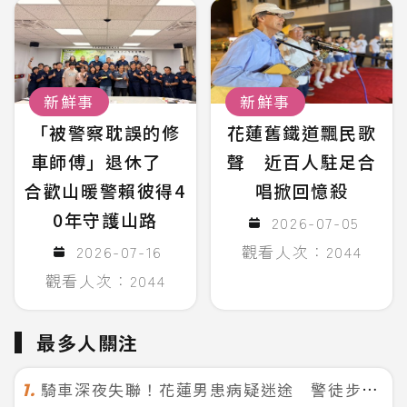
新鮮事
新鮮事
「被警察耽誤的修
花蓮舊鐵道飄民歌
車師傅」退休了
聲 近百人駐足合
合歡山暖警賴彼得4
唱掀回憶殺
0年守護山路
2026-07-05
2026-07-16
觀看人次：2044
觀看人次：2044
最多人關注
騎車深夜失聯！花蓮男患病疑迷途 警徒步百米急尋救回一命
1.