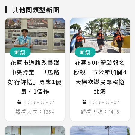
其他同類型新聞
鄉鎮
鄉鎮
花蓮市道路改善獲
花蓮SUP體驗報名
中央肯定 「馬路
秒殺 市公所加開4
好行評選」勇奪1優
天梯次邀民眾暢遊
良、1佳作
北濱
2026-08-07
2026-08-07
觀看人次：1354
觀看人次：1416