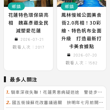
鄉鎮
鄉鎮
花蓮特色環保袋亮
鳳林慢城公園美食
相 魏嘉彥邀全民
街2.0亮相！3D彩
減塑愛花蓮
繪、特色帆布全面
升級 打造最新打
2026-07-21
卡美食據點
觀看人次：2017
2026-07-20
觀看人次：1582
最多人關注
騎車深夜失聯！花蓮男患病疑迷途 警徒步百米急尋救回一命
1.
國五銜接蘇花改審議過關 拚明年七月前開工！台北花蓮2小時生活圈成形
2.