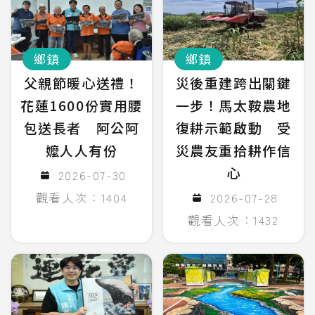
鄉鎮
鄉鎮
父親節暖心送禮！
災後重建跨出關鍵
花蓮1600份實用腰
一步！馬太鞍農地
包送長者 阿公阿
復耕示範啟動 受
嬤人人有份
災農友重拾耕作信
心
2026-07-30
觀看人次：1404
2026-07-28
觀看人次：1432