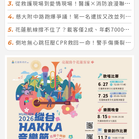
從救護現場到愛情現場！醫護×消防浪漫聯誼 32人配對成功5對
3.
慈大附中路跑爆爭議！第一名遭拔又改並列 家長怒：難以接受
4.
花蓮航線撐不住了？載客僅2成、年虧7000萬 華信喊：真的快飛不下去
5.
倒地無心跳狂壓CPR救回一命！警手傷撕裂仍不放手 竟救到藝人何篤霖哥哥
6.