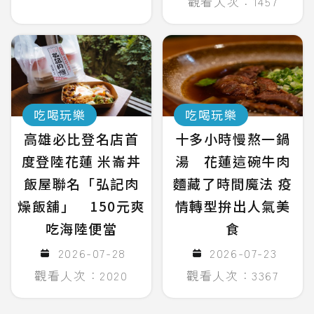
觀看人次：1457
吃喝玩樂
吃喝玩樂
高雄必比登名店首
十多小時慢熬一鍋
度登陸花蓮 米崙丼
湯 花蓮這碗牛肉
飯屋聯名「弘記肉
麵藏了時間魔法 疫
燥飯舖」 150元爽
情轉型拚出人氣美
吃海陸便當
食
2026-07-28
2026-07-23
觀看人次：2020
觀看人次：3367