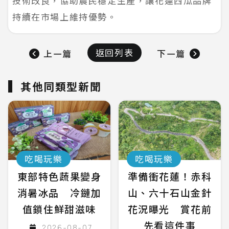
技術改良，協助農民穩定生產，讓花蓮西瓜品牌
持續在市場上維持優勢。
返回列表
上一篇
下一篇
其他同類型新聞
吃喝玩樂
吃喝玩樂
東部特色蔬果變身
準備衝花蓮！赤科
消暑冰品 冷鏈加
山、六十石山金針
值鎖住鮮甜滋味
花況曝光 賞花前
先看這件事
2026-08-07