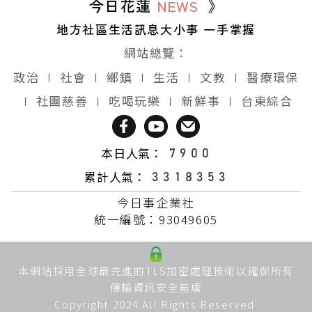
今日花蓮
NEWS
》
地方社區生活訊息大小事 一手掌握
網站總覽：
政治
∣
社會
∣
鄉鎮
∣
生活
∣
文教
∣
醫療環保
∣
社團慈善
∣
吃喝玩樂
∣
新鮮事
∣
台東綜合
本日人氣：
累計人氣：
今日事企業社
統一編號：93049605
本網站採用全球最先進的TLS加密處理技術以確保所有
傳輸資訊安全無虞
Copyright 2024 All Rights Reserved