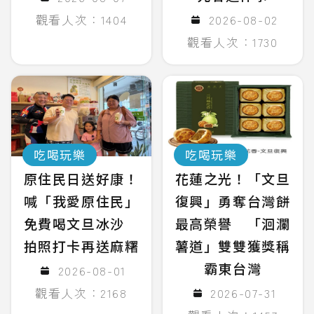
觀看人次：1404
2026-08-02
觀看人次：1730
吃喝玩樂
吃喝玩樂
原住民日送好康！
花蓮之光！「文旦
喊「我愛原住民」
復興」勇奪台灣餅
免費喝文旦冰沙
最高榮譽 「洄瀾
拍照打卡再送麻糬
薯道」雙雙獲獎稱
霸東台灣
2026-08-01
觀看人次：2168
2026-07-31