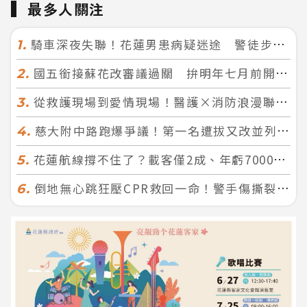
最多人關注
騎車深夜失聯！花蓮男患病疑迷途 警徒步百米急尋救回一命
1.
國五銜接蘇花改審議過關 拚明年七月前開工！台北花蓮2小時生活圈成形
2.
從救護現場到愛情現場！醫護×消防浪漫聯誼 32人配對成功5對
3.
慈大附中路跑爆爭議！第一名遭拔又改並列 家長怒：難以接受
4.
花蓮航線撐不住了？載客僅2成、年虧7000萬 華信喊：真的快飛不下去
5.
倒地無心跳狂壓CPR救回一命！警手傷撕裂仍不放手 竟救到藝人何篤霖哥哥
6.