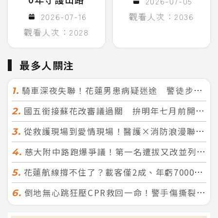
2026-07-05
2026-07-16
觀看人次：2036
觀看人次：2028
最多人關注
騎車深夜失聯！花蓮男患病疑迷途 警徒步百米急尋救回一命
1.
國五銜接蘇花改審議過關 拚明年七月前開工！台北花蓮2小時生活圈成形
2.
從救護現場到愛情現場！醫護×消防浪漫聯誼 32人配對成功5對
3.
慈大附中路跑爆爭議！第一名遭拔又改並列 家長怒：難以接受
4.
花蓮航線撐不住了？載客僅2成、年虧7000萬 華信喊：真的快飛不下去
5.
倒地無心跳狂壓CPR救回一命！警手傷撕裂仍不放手 竟救到藝人何篤霖哥哥
6.