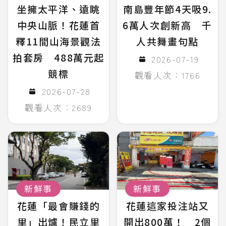
坐擁太平洋、遠眺
南島豐年節4天吸9.
中央山脈！花蓮首
6萬人次創新高 千
釋11間山海景觀法
人共舞畫句點
拍套房 488萬元起
2026-07-19
競標
觀看人次：1766
2026-07-28
觀看人次：2689
新鮮事
新鮮事
花蓮「最會賺錢的
花蓮這家投注站又
里」出爐！民立里
開出800萬！ 2個