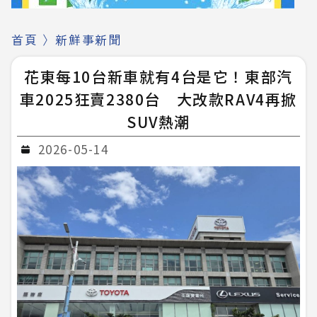
首頁
〉
新鮮事新聞
花東每10台新車就有4台是它！東部汽
車2025狂賣2380台 大改款RAV4再掀
SUV熱潮
2026-05-14