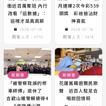
衝近百萬奪冠 內行
月連爆2次今彩539
改看「這數據」：
頭獎 彩迷搶沾財
這裡才是真高薪
神喜氣
2026-07-16
2026-07-16
觀看人次：4770
觀看人次：3476
新鮮事
新鮮事
「被警察耽誤的修
花蓮舊鐵道飄民歌
車師傅」退休了
聲 近百人駐足合
合歡山暖警賴彼得4
唱掀回憶殺
0年守護山路