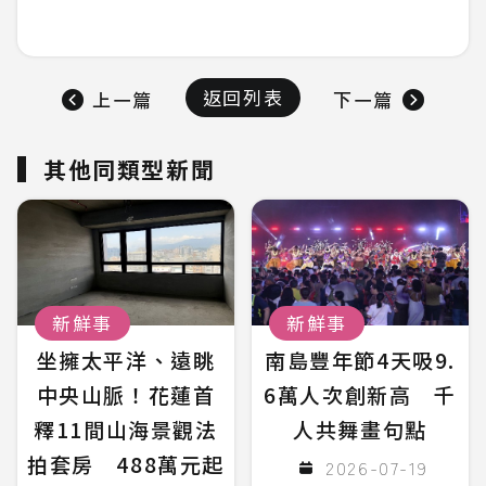
返回列表
上一篇
下一篇
其他同類型新聞
新鮮事
新鮮事
坐擁太平洋、遠眺
南島豐年節4天吸9.
中央山脈！花蓮首
6萬人次創新高 千
釋11間山海景觀法
人共舞畫句點
拍套房 488萬元起
2026-07-19