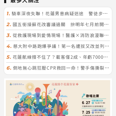
最多人關注
騎車深夜失聯！花蓮男患病疑迷途 警徒步百米急尋救回一命
1.
國五銜接蘇花改審議過關 拚明年七月前開工！台北花蓮2小時生活圈成形
2.
從救護現場到愛情現場！醫護×消防浪漫聯誼 32人配對成功5對
3.
慈大附中路跑爆爭議！第一名遭拔又改並列 家長怒：難以接受
4.
花蓮航線撐不住了？載客僅2成、年虧7000萬 華信喊：真的快飛不下去
5.
倒地無心跳狂壓CPR救回一命！警手傷撕裂仍不放手 竟救到藝人何篤霖哥哥
6.