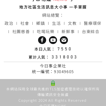
地方社區生活訊息大小事 一手掌握
網站總覽：
政治
∣
社會
∣
鄉鎮
∣
生活
∣
文教
∣
醫療環保
∣
社團慈善
∣
吃喝玩樂
∣
新鮮事
∣
台東綜合
本日人氣：
累計人氣：
今日事企業社
統一編號：93049605
本網站採用全球最先進的TLS加密處理技術以確保所有
傳輸資訊安全無虞
Copyright 2024 All Rights Reserved
今日花蓮NEWS