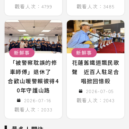
觀看人次：4799
觀看人次：3485
新鮮事
新鮮事
「被警察耽誤的修
花蓮舊鐵道飄民歌
車師傅」退休了
聲 近百人駐足合
合歡山暖警賴彼得4
唱掀回憶殺
0年守護山路
2026-07-05
2026-07-16
觀看人次：2043
觀看人次：2033