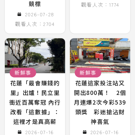
競標
觀看人次：1774
2026-07-28
觀看人次：2704
新鮮事
新鮮事
花蓮「最會賺錢的
花蓮這家投注站又
里」出爐！民立里
開出800萬！ 2個
衝近百萬奪冠 內行
月連爆2次今彩539
改看「這數據」：
頭獎 彩迷搶沾財
這裡才是真高薪
神喜氣
2026-07-16
2026-07-16