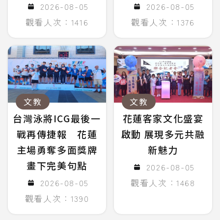
2026-08-05
2026-08-05
觀看人次：1416
觀看人次：1376
文教
文教
台灣泳將ICG最後一
花蓮客家文化盛宴
戰再傳捷報 花蓮
啟動 展現多元共融
主場勇奪多面獎牌
新魅力
畫下完美句點
2026-08-05
2026-08-05
觀看人次：1468
觀看人次：1390