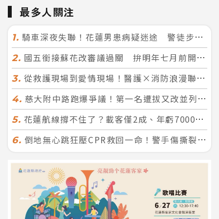
最多人關注
騎車深夜失聯！花蓮男患病疑迷途 警徒步百米急尋救回一命
1.
國五銜接蘇花改審議過關 拚明年七月前開工！台北花蓮2小時生活圈成形
2.
從救護現場到愛情現場！醫護×消防浪漫聯誼 32人配對成功5對
3.
慈大附中路跑爆爭議！第一名遭拔又改並列 家長怒：難以接受
4.
花蓮航線撐不住了？載客僅2成、年虧7000萬 華信喊：真的快飛不下去
5.
倒地無心跳狂壓CPR救回一命！警手傷撕裂仍不放手 竟救到藝人何篤霖哥哥
6.