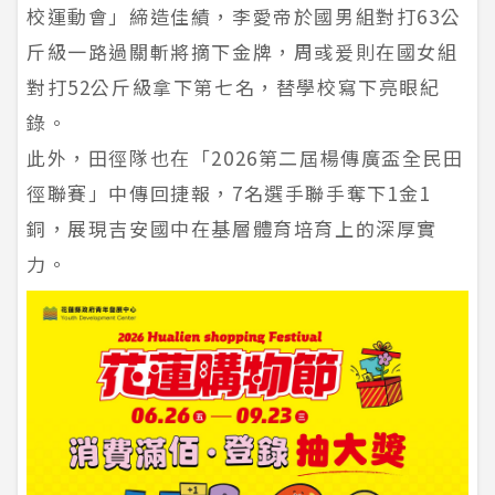
校運動會」締造佳績，李愛帝於國男組對打63公
斤級一路過關斬將摘下金牌，周彧爰則在國女組
對打52公斤級拿下第七名，替學校寫下亮眼紀
錄。
此外，田徑隊也在「2026第二屆楊傳廣盃全民田
徑聯賽」中傳回捷報，7名選手聯手奪下1金1
銅，展現吉安國中在基層體育培育上的深厚實
力。