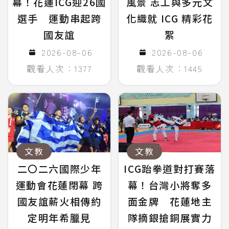
幕！花蓮ICG迎26國
風景 志工與多元文
選手 運動串起跨
化織就 ICG 精彩花
國友誼
絮
2026-08-06
2026-08-06
觀看人次：1377
觀看人次：1445
文教
文教
二〇二六國際少年
ICG跆拳道對打賽落
運動會花蓮閉幕 跨
幕！台灣小將奪多
國友誼薪火相傳約
面金牌 花蓮地主
定明年希臘見
隊摘銀搶銅展實力