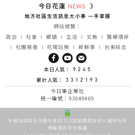
今日花蓮
NEWS
》
地方社區生活訊息大小事 一手掌握
網站總覽：
政治
∣
社會
∣
鄉鎮
∣
生活
∣
文教
∣
醫療環保
∣
社團慈善
∣
吃喝玩樂
∣
新鮮事
∣
台東綜合
本日人氣：
累計人氣：
今日事企業社
統一編號：93049605
本網站採用全球最先進的TLS加密處理技術以確保所有
傳輸資訊安全無虞
Copyright 2024 All Rights Reserved