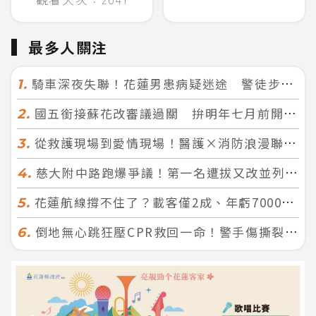
最多人關注
騎車深夜失聯！花蓮男患病疑迷途 警徒步百米急尋救回一命
1.
國五銜接蘇花改審議過關 拚明年七月前開工！台北花蓮2小時生活圈成形
2.
從救護現場到愛情現場！醫護×消防浪漫聯誼 32人配對成功5對
3.
慈大附中路跑爆爭議！第一名遭拔又改並列 家長怒：難以接受
4.
花蓮航線撐不住了？載客僅2成、年虧7000萬 華信喊：真的快飛不下去
5.
倒地無心跳狂壓CPR救回一命！警手傷撕裂仍不放手 竟救到藝人何篤霖哥哥
6.