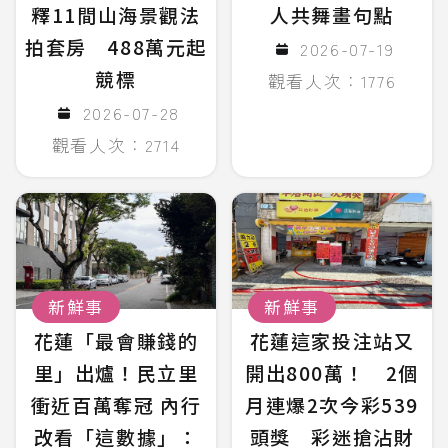
釋11間山海景觀法
人共舞畫句點
拍套房 488萬元起
2026-07-19
競標
觀看人次：1776
2026-07-28
觀看人次：2714
新鮮事
新鮮事
花蓮「最會賺錢的
花蓮這家投注站又
里」出爐！民立里
開出800萬！ 2個
衝近百萬奪冠 內行
月連爆2次今彩539
改看「這數據」：
頭獎 彩迷搶沾財