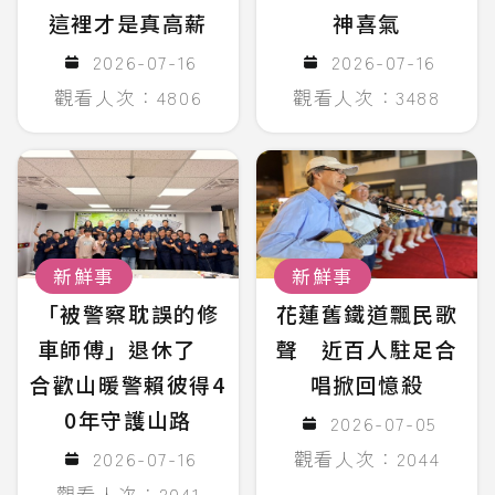
這裡才是真高薪
神喜氣
2026-07-16
2026-07-16
觀看人次：4806
觀看人次：3488
新鮮事
新鮮事
「被警察耽誤的修
花蓮舊鐵道飄民歌
車師傅」退休了
聲 近百人駐足合
合歡山暖警賴彼得4
唱掀回憶殺
0年守護山路
2026-07-05
2026-07-16
觀看人次：2044
觀看人次：2041