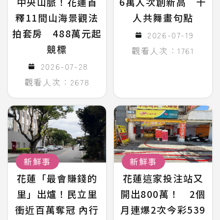
中央山脈！花蓮首
6萬人次創新高 千
釋11間山海景觀法
人共舞畫句點
拍套房 488萬元起
2026-07-19
競標
觀看人次：1761
2026-07-28
觀看人次：2678
新鮮事
新鮮事
花蓮「最會賺錢的
花蓮這家投注站又
里」出爐！民立里
開出800萬！ 2個
衝近百萬奪冠 內行
月連爆2次今彩539