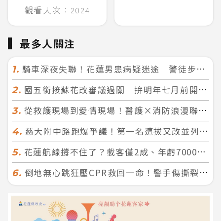
觀看人次：2024
最多人關注
騎車深夜失聯！花蓮男患病疑迷途 警徒步百米急尋救回一命
1.
國五銜接蘇花改審議過關 拚明年七月前開工！台北花蓮2小時生活圈成形
2.
從救護現場到愛情現場！醫護×消防浪漫聯誼 32人配對成功5對
3.
慈大附中路跑爆爭議！第一名遭拔又改並列 家長怒：難以接受
4.
花蓮航線撐不住了？載客僅2成、年虧7000萬 華信喊：真的快飛不下去
5.
倒地無心跳狂壓CPR救回一命！警手傷撕裂仍不放手 竟救到藝人何篤霖哥哥
6.