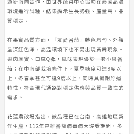
過新南向合作，由世界蔬菜中心協助在泰國高溫
環境進行試種，結果顯示生長勢強、產量高，品
質穩定。
在果實品質方面，「友愛番茄」轉色均勻、外觀
呈深紅色澤，高溫環境下也不易出現黃肩現象。
果肉厚實、口感Q彈，風味表現優於一般小果番
茄；在中南部栽培條件下，夏季糖度可達8度以
上，冬春季甚至可達9度以上，同時具備耐貯運
特性，符合現代通路對穩定供應與品質一致性的
需求。
花蓮農改場指出，該品種已在台南、高雄地區契
作生產。112年高雄番茄病毒病大爆發期間，多