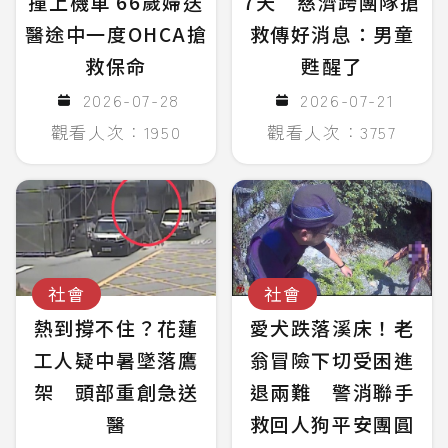
撞上機車 66歲婦送
7天 慈濟跨團隊搶
醫途中一度OHCA搶
救傳好消息：男童
救保命
甦醒了
2026-07-28
2026-07-21
觀看人次：1950
觀看人次：3757
社會
社會
熱到撐不住？花蓮
愛犬跌落溪床！老
工人疑中暑墜落鷹
翁冒險下切受困進
架 頭部重創急送
退兩難 警消聯手
醫
救回人狗平安團圓