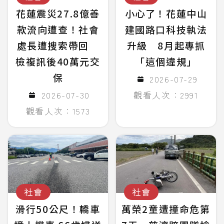
花蓮震災27.8億善
小心了！花蓮中山
款流向遭查！社會
建國路口科技執法
處長遭搜索帶回
升級 8月起專抓
檢複訊後40萬元交
「這個違規」
保
2026-07-29
2026-07-30
觀看人次：2991
觀看人次：1573
社會
社會
滑行50公尺！轎車
萬榮2童遭撞命危第