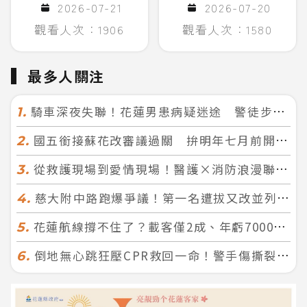
2026-07-21
2026-07-20
觀看人次：1906
觀看人次：1580
最多人關注
騎車深夜失聯！花蓮男患病疑迷途 警徒步百米急尋救回一命
1.
國五銜接蘇花改審議過關 拚明年七月前開工！台北花蓮2小時生活圈成形
2.
從救護現場到愛情現場！醫護×消防浪漫聯誼 32人配對成功5對
3.
慈大附中路跑爆爭議！第一名遭拔又改並列 家長怒：難以接受
4.
花蓮航線撐不住了？載客僅2成、年虧7000萬 華信喊：真的快飛不下去
5.
倒地無心跳狂壓CPR救回一命！警手傷撕裂仍不放手 竟救到藝人何篤霖哥哥
6.