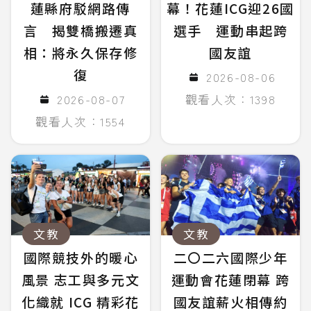
蓮縣府駁網路傳
幕！花蓮ICG迎26國
言 揭雙橋搬遷真
選手 運動串起跨
相：將永久保存修
國友誼
復
2026-08-06
2026-08-07
觀看人次：1398
觀看人次：1554
文教
文教
國際競技外的暖心
二〇二六國際少年
風景 志工與多元文
運動會花蓮閉幕 跨
化織就 ICG 精彩花
國友誼薪火相傳約