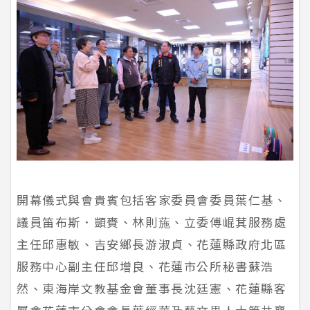
開幕儀式與會貴賓包括客家委員會委員葉仁基、
議員笛布斯．顗賚、林則葹、立委傅崐萁服務處
主任邱惠敏、吉安鄉長游淑貞、花蓮縣政府北區
服務中心副主任邱增良、花蓮市公所秘書蘇浩
然、東海岸文教基金會董事長沈廷憲、花蓮縣客