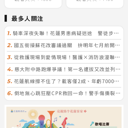
最多人關注
騎車深夜失聯！花蓮男患病疑迷途 警徒步百米急尋救回一命
1.
國五銜接蘇花改審議過關 拚明年七月前開工！台北花蓮2小時生活圈成形
2.
從救護現場到愛情現場！醫護×消防浪漫聯誼 32人配對成功5對
3.
慈大附中路跑爆爭議！第一名遭拔又改並列 家長怒：難以接受
4.
花蓮航線撐不住了？載客僅2成、年虧7000萬 華信喊：真的快飛不下去
5.
倒地無心跳狂壓CPR救回一命！警手傷撕裂仍不放手 竟救到藝人何篤霖哥哥
6.