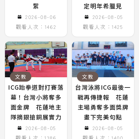
絮
定明年希臘見
2026-08-06
2026-08-05
觀看人次：1462
觀看人次：1425
文教
文教
ICG跆拳道對打賽落
台灣泳將ICG最後一
幕！台灣小將奪多
戰再傳捷報 花蓮
面金牌 花蓮地主
主場勇奪多面獎牌
隊摘銀搶銅展實力
畫下完美句點
2026-08-05
2026-08-05
觀看人次：1386
觀看人次：1400