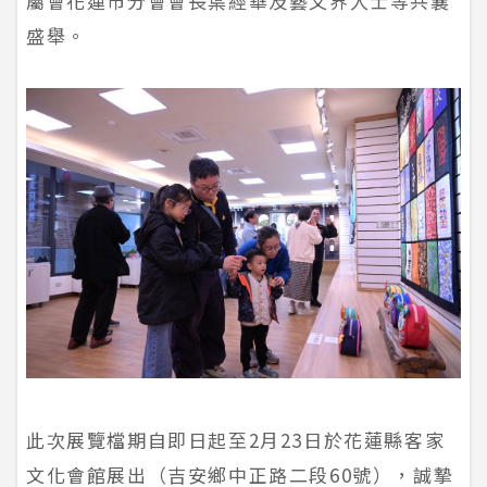
屬會花蓮市分會會長葉經華及藝文界人士等共襄
盛舉。
此次展覽檔期自即日起至2月23日於花蓮縣客家
文化會館展出（吉安鄉中正路二段60號），誠摯