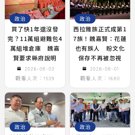
政治
政治
買了快1年還沒發
西拉雅族正式成第1
完？11萬組避難包4
7族！魏嘉賢：花蓮
萬組堆倉庫 魏嘉
也有族人 盼文化
賢要求縣府說明
保存不再被忽視
2026-08-03
2026-08-01
觀看人次：1539
觀看人次：1680
政治
政治