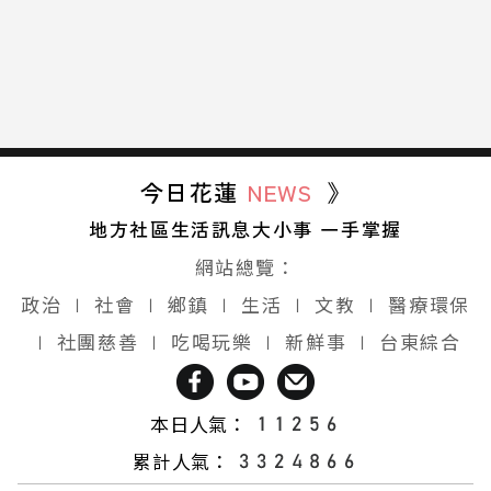
今日花蓮
NEWS
》
地方社區生活訊息大小事 一手掌握
網站總覽：
政治
∣
社會
∣
鄉鎮
∣
生活
∣
文教
∣
醫療環保
∣
社團慈善
∣
吃喝玩樂
∣
新鮮事
∣
台東綜合
本日人氣：
累計人氣：