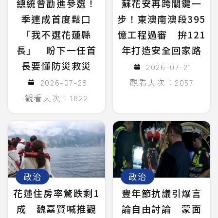
總統曾勸進參選！
蘇花安再跨關鍵一
季連成首度鬆口
步！東澳南澳段395
「我不選花蓮縣
億工程過審 拚121
長」 盼下一任首
年打造安全回家路
長要懂防災救災
2026-07-21
2026-07-28
觀看人次：2057
觀看人次：1822
政治
政治
花蓮住房率驚跌剩1
豐年節抗議引爆言
成 魏嘉賢喊推觀
論自由討論 蒙面