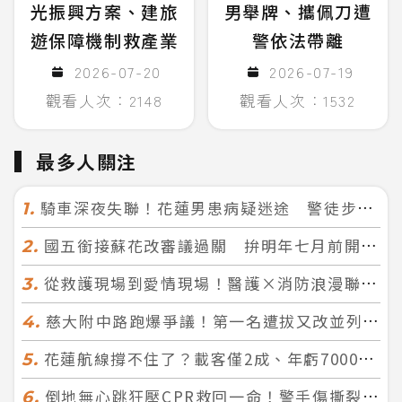
光振興方案、建旅
男舉牌、攜佩刀遭
遊保障機制救產業
警依法帶離
2026-07-20
2026-07-19
觀看人次：2148
觀看人次：1532
最多人關注
騎車深夜失聯！花蓮男患病疑迷途 警徒步百米急尋救回一命
1.
國五銜接蘇花改審議過關 拚明年七月前開工！台北花蓮2小時生活圈成形
2.
從救護現場到愛情現場！醫護×消防浪漫聯誼 32人配對成功5對
3.
慈大附中路跑爆爭議！第一名遭拔又改並列 家長怒：難以接受
4.
花蓮航線撐不住了？載客僅2成、年虧7000萬 華信喊：真的快飛不下去
5.
倒地無心跳狂壓CPR救回一命！警手傷撕裂仍不放手 竟救到藝人何篤霖哥哥
6.