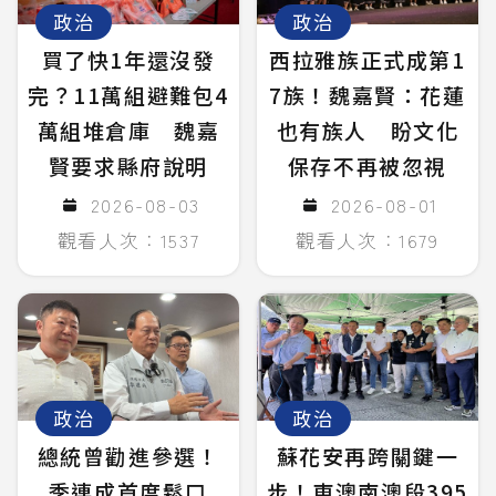
政治
政治
買了快1年還沒發
西拉雅族正式成第1
完？11萬組避難包4
7族！魏嘉賢：花蓮
萬組堆倉庫 魏嘉
也有族人 盼文化
賢要求縣府說明
保存不再被忽視
2026-08-03
2026-08-01
觀看人次：1537
觀看人次：1679
政治
政治
總統曾勸進參選！
蘇花安再跨關鍵一
季連成首度鬆口
步！東澳南澳段395