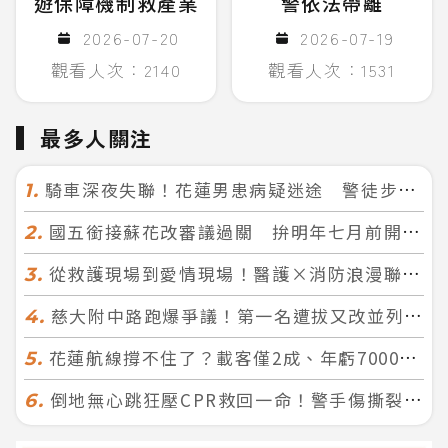
遊保障機制救產業
警依法帶離
2026-07-20
2026-07-19
觀看人次：2140
觀看人次：1531
最多人關注
騎車深夜失聯！花蓮男患病疑迷途 警徒步百米急尋救回一命
1.
國五銜接蘇花改審議過關 拚明年七月前開工！台北花蓮2小時生活圈成形
2.
從救護現場到愛情現場！醫護×消防浪漫聯誼 32人配對成功5對
3.
慈大附中路跑爆爭議！第一名遭拔又改並列 家長怒：難以接受
4.
花蓮航線撐不住了？載客僅2成、年虧7000萬 華信喊：真的快飛不下去
5.
倒地無心跳狂壓CPR救回一命！警手傷撕裂仍不放手 竟救到藝人何篤霖哥哥
6.