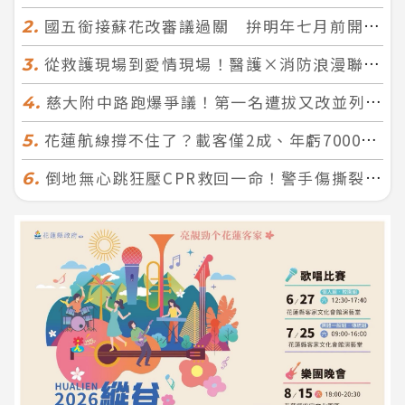
國五銜接蘇花改審議過關 拚明年七月前開工！台北花蓮2小時生活圈成形
2.
從救護現場到愛情現場！醫護×消防浪漫聯誼 32人配對成功5對
3.
慈大附中路跑爆爭議！第一名遭拔又改並列 家長怒：難以接受
4.
花蓮航線撐不住了？載客僅2成、年虧7000萬 華信喊：真的快飛不下去
5.
倒地無心跳狂壓CPR救回一命！警手傷撕裂仍不放手 竟救到藝人何篤霖哥哥
6.