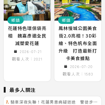
鄉鎮
鄉鎮
花蓮特色環保袋亮
鳳林慢城公園美食
相 魏嘉彥邀全民
街2.0亮相！3D彩
減塑愛花蓮
繪、特色帆布全面
升級 打造最新打
2026-07-21
卡美食據點
觀看人次：2021
2026-07-20
觀看人次：1583
最多人關注
騎車深夜失聯！花蓮男患病疑迷途 警徒步百米急尋救回一命
1.