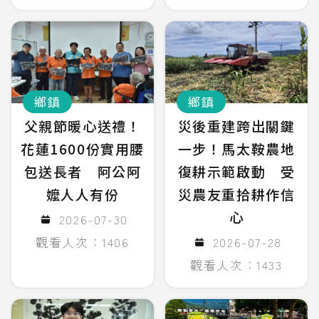
鄉鎮
鄉鎮
父親節暖心送禮！
災後重建跨出關鍵
花蓮1600份實用腰
一步！馬太鞍農地
包送長者 阿公阿
復耕示範啟動 受
嬤人人有份
災農友重拾耕作信
心
2026-07-30
觀看人次：1406
2026-07-28
觀看人次：1433