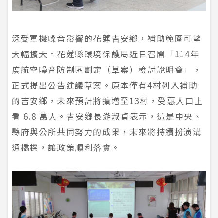
深受軍機噪音影響的花蓮吉安鄉，補助範圍可望
大幅擴大。花蓮縣環境保護局近日召開「114年
度航空噪音防制區劃定（草案）檢討說明會」，
正式提出公告建議草案。原本僅有4村列入補助
的吉安鄉，未來預計將擴增至13村，受惠人口上
看 6.8 萬人。吉安鄉長游淑貞表示，這是中央、
縣府與公所共同努力的成果，未來將持續扮演溝
通橋樑，讓政策順利落實。