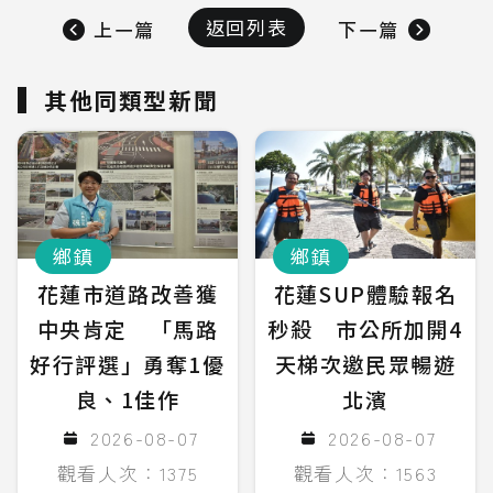
返回列表
上一篇
下一篇
其他同類型新聞
鄉鎮
鄉鎮
花蓮市道路改善獲
花蓮SUP體驗報名
中央肯定 「馬路
秒殺 市公所加開4
好行評選」勇奪1優
天梯次邀民眾暢遊
良、1佳作
北濱
2026-08-07
2026-08-07
觀看人次：1375
觀看人次：1563