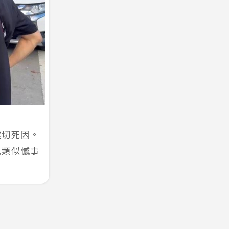
確切死因。
免類似憾事