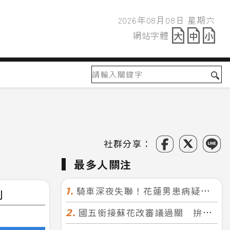
2026年08月08日 星期六
2026年08月08日
網站字體
網站字體
社群分享：
最多人關注
騎車深夜失聯！花蓮男患病疑迷途 警徒步百米急尋救回一命
1.
劇
國五銜接蘇花改審議過關 拚明年七月前開工！台北花蓮2小時生活圈成形
2.