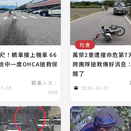
社會
公尺！轎車撞上機車 66
萬榮2童遭撞命危第7
途中一度OHCA搶救保
跨團隊搶救傳好消息
醒了
觀看人次：
07-28
2026-07-21
1950