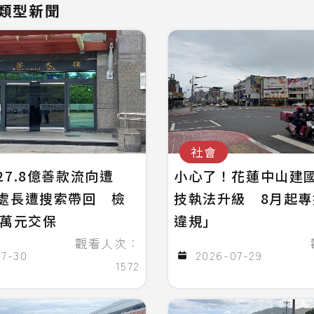
類型新聞
社會
27.8億善款流向遭
小心了！花蓮中山建
處長遭搜索帶回 檢
技執法升級 8月起
0萬元交保
違規」
觀看人次：
07-30
2026-07-29
1572