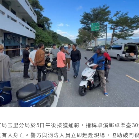
察局玉里分局於5日午後接獲通報，指稱卓溪鄉卓樂臺3
似有人身亡。警方與消防人員立即趕赴現場，協助破門