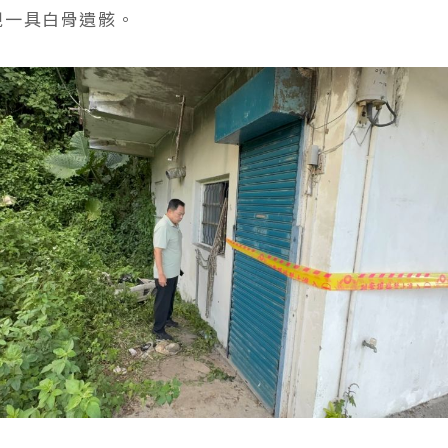
現一具白骨遺骸。