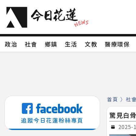
政治
社會
鄉鎮
生活
文教
醫療環
政治
社會
鄉鎮
生活
文教
醫療環
新聞分類1
新聞分類2
新聞分類3
新聞分
新聞分類8
首頁
〉
社
驚見白
追蹤今日花蓮粉絲專頁
2025-