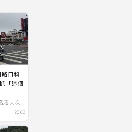
國路口科
專抓「這個
觀看人次：
2989