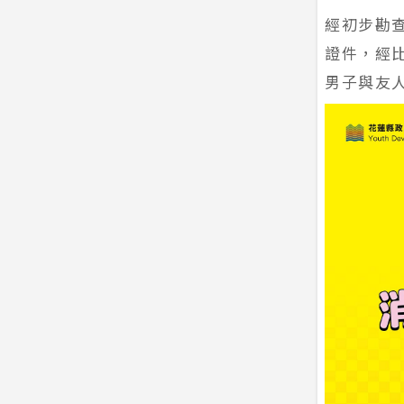
經初步勘
證件，經
男子與友