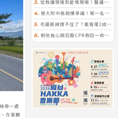
從救護現場到愛情現場！醫護×消防浪漫聯誼 32人配對成功5對
3.
慈大附中路跑爆爭議！第一名遭拔又改並列 家長怒：難以接受
4.
花蓮航線撐不住了？載客僅2成、年虧7000萬 華信喊：真的快飛不下去
5.
倒地無心跳狂壓CPR救回一命！警手傷撕裂仍不放手 竟救到藝人何篤霖哥哥
6.
0線旁一處
後，在客廳