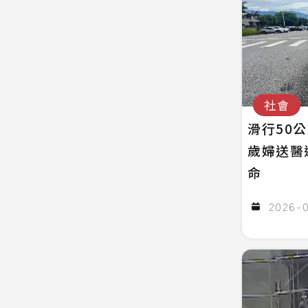
社會
滑行50
歲婦送醫
命
2026-