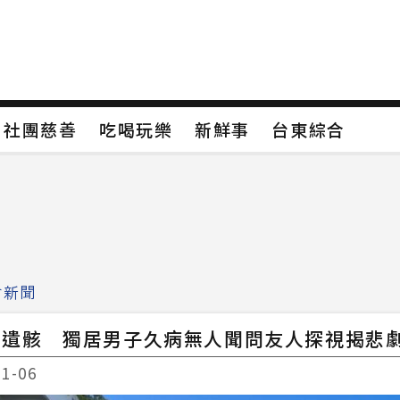
保
社團慈善
吃喝玩樂
新鮮事
台東綜合
保
社團慈善
吃喝玩樂
新鮮事
台東綜合
類4
新聞分類5
新聞分類6
新聞分類7
會新聞
骨遺骸 獨居男子久病無人聞問友人探視揭悲
11-06