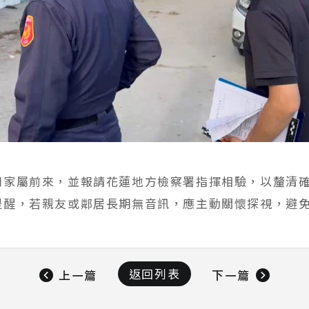
知家屬前來，並報請花蓮地方檢察署指揮相驗，以釐清
提醒，若親友或鄰居長期無音訊，應主動關懷探視，避
。
返回列表
上一篇
下一篇