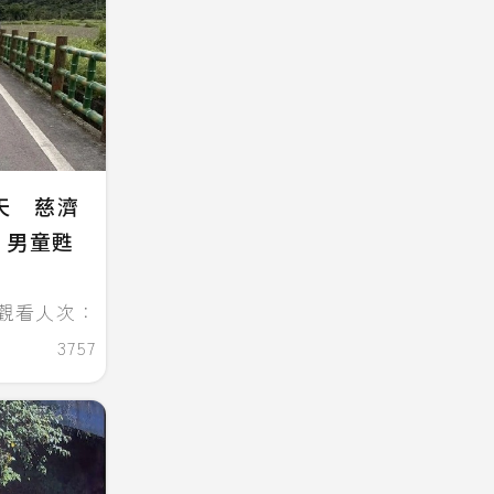
天 慈濟
：男童甦
觀看人次：
3757