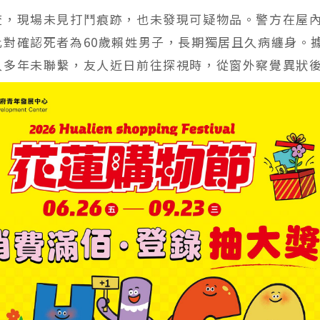
查，現場未見打鬥痕跡，也未發現可疑物品。警方在屋
比對確認死者為60歲賴姓男子，長期獨居且久病纏身。
人多年未聯繫，友人近日前往探視時，從窗外察覺異狀