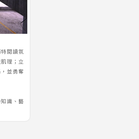
獨特閱讀氛
壁肌理；立
格，並勇奪
聯知識、藝