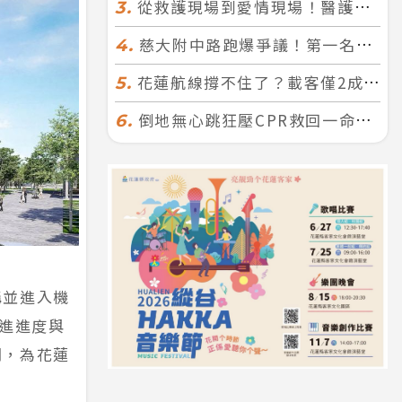
從救護現場到愛情現場！醫護×消防浪漫聯誼 32人配對成功5對
3.
慈大附中路跑爆爭議！第一名遭拔又改並列 家長怒：難以接受
4.
花蓮航線撐不住了？載客僅2成、年虧7000萬 華信喊：真的快飛不下去
5.
倒地無心跳狂壓CPR救回一命！警手傷撕裂仍不放手 竟救到藝人何篤霖哥哥
6.
構並進入機
推進進度與
間，為花蓮