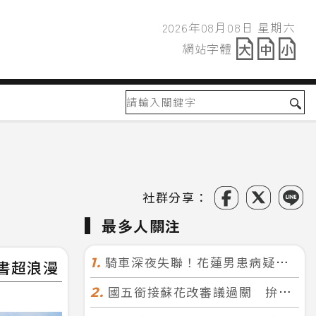
2026年08月08日 星期六
2026年08月08日
網站字體
網站字體
社群分享：
最多人關注
騎車深夜失聯！花蓮男患病疑迷途 警徒步百米急尋救回一命
1.
書超浪漫
國五銜接蘇花改審議過關 拚明年七月前開工！台北花蓮2小時生活圈成形
2.