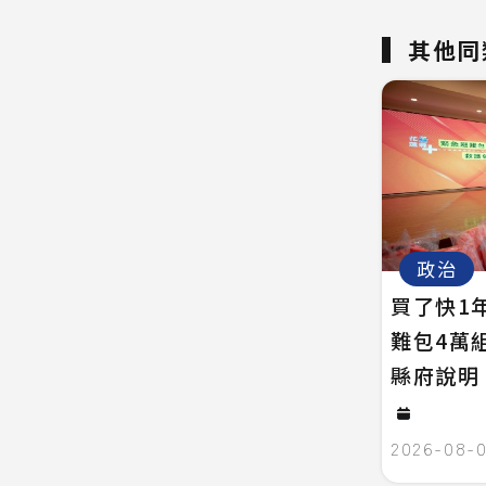
其他同
政治
買了快1
難包4萬
縣府說明
2026-08-