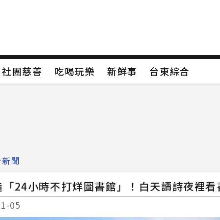
保
社團慈善
吃喝玩樂
新鮮事
台東綜合
保
社團慈善
吃喝玩樂
新鮮事
台東綜合
類4
新聞分類5
新聞分類6
新聞分類7
治新聞
造「24小時不打烊圖書館」！白天讀詩夜裡看
11-05