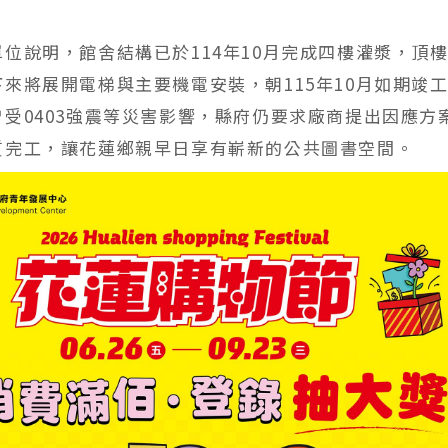
位說明，館舍結構已於114年10月完成四樓灌漿，頂
來將展開電梯與主要機電安裝，朝115年10月如期竣
曾受0403強震等災害影響，縣府仍要求廠商提出因應方
質完工，讓花蓮鄉親早日享有嶄新的公共圖書空間。