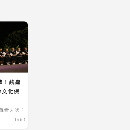
族！魏嘉
盼文化保
觀看人次：
1663