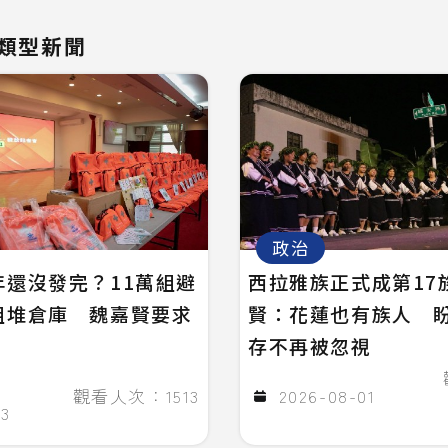
類型新聞
政治
年還沒發完？11萬組避
西拉雅族正式成第17
組堆倉庫 魏嘉賢要求
賢：花蓮也有族人 
存不再被忽視
觀看人次：1513
2026-08-01
03