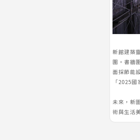
新館建築
圍。書牆
面採節能
「2025
未來，新
術與生活