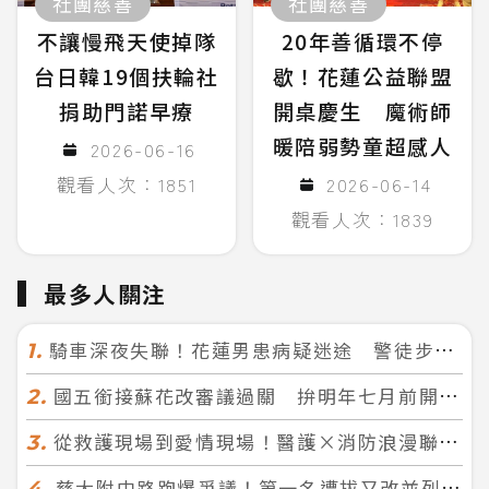
社團慈善
社團慈善
不讓慢飛天使掉隊
20年善循環不停
台日韓19個扶輪社
歇！花蓮公益聯盟
捐助門諾早療
開桌慶生 魔術師
暖陪弱勢童超感人
2026-06-16
觀看人次：1851
2026-06-14
觀看人次：1839
最多人關注
騎車深夜失聯！花蓮男患病疑迷途 警徒步百米急尋救回一命
1.
國五銜接蘇花改審議過關 拚明年七月前開工！台北花蓮2小時生活圈成形
2.
從救護現場到愛情現場！醫護×消防浪漫聯誼 32人配對成功5對
3.
慈大附中路跑爆爭議！第一名遭拔又改並列 家長怒：難以接受
4.