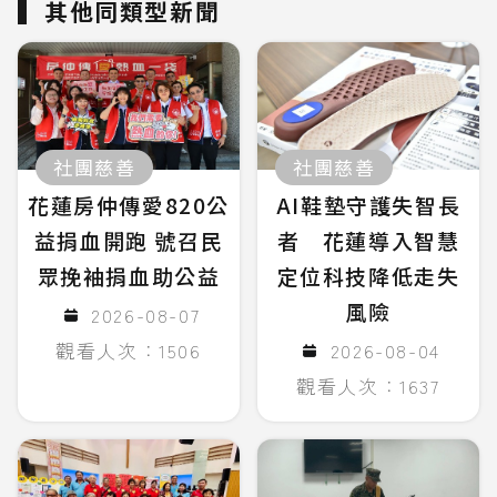
其他同類型新聞
社團慈善
社團慈善
花蓮房仲傳愛820公
AI鞋墊守護失智長
益捐血開跑 號召民
者 花蓮導入智慧
眾挽袖捐血助公益
定位科技降低走失
風險
2026-08-07
觀看人次：1506
2026-08-04
觀看人次：1637