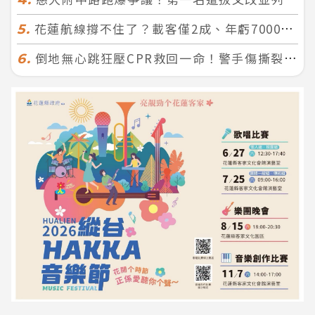
花蓮航線撐不住了？載客僅2成、年虧7000萬 華信喊：真的快飛不下去
5.
倒地無心跳狂壓CPR救回一命！警手傷撕裂仍不放手 竟救到藝人何篤霖哥哥
6.