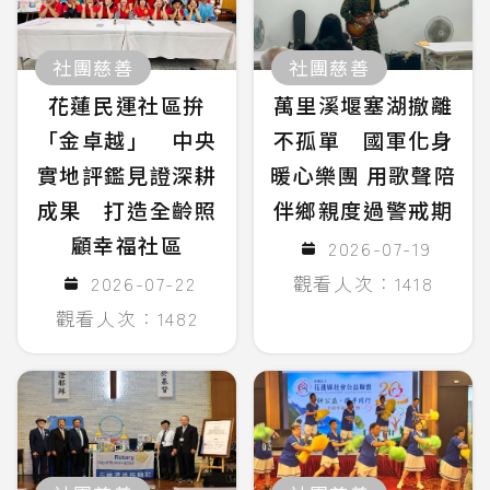
社團慈善
社團慈善
花蓮民運社區拚
萬里溪堰塞湖撤離
「金卓越」 中央
不孤單 國軍化身
實地評鑑見證深耕
暖心樂團 用歌聲陪
成果 打造全齡照
伴鄉親度過警戒期
顧幸福社區
2026-07-19
2026-07-22
觀看人次：1418
觀看人次：1482