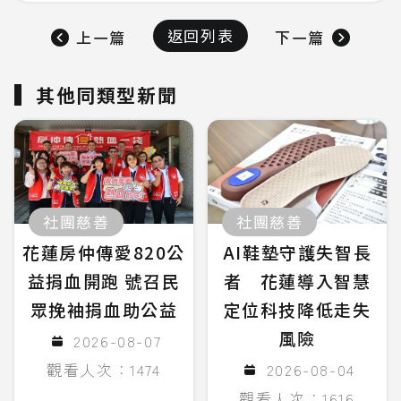
返回列表
上一篇
下一篇
其他同類型新聞
社團慈善
社團慈善
花蓮房仲傳愛820公
AI鞋墊守護失智長
益捐血開跑 號召民
者 花蓮導入智慧
眾挽袖捐血助公益
定位科技降低走失
風險
2026-08-07
觀看人次：1474
2026-08-04
觀看人次：1616