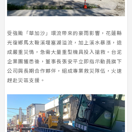
受強颱「華加沙」環流帶來的豪雨影響，花蓮縣
光復鄉馬太鞍溪堰塞湖溢流，加上溪水暴漲，造
成嚴重災情，急需大量重型機具投入搶救。台泥
企業團獲悉後，董事長張安平立即指示動員旗下
公司與長期合作夥伴，組成專業救災隊伍，火速
趕赴災區支援。