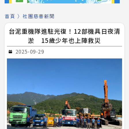
首頁
〉
社團慈善新聞
台泥重機隊進駐光復！12部機具日夜清
淤 15歲少年也上陣救災
2025-09-29