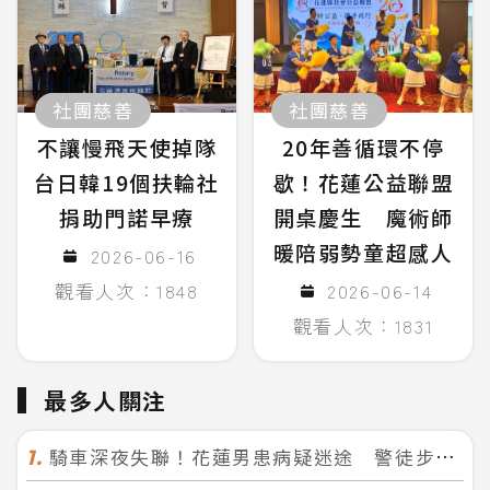
社團慈善
社團慈善
不讓慢飛天使掉隊
20年善循環不停
台日韓19個扶輪社
歇！花蓮公益聯盟
捐助門諾早療
開桌慶生 魔術師
暖陪弱勢童超感人
2026-06-16
觀看人次：1848
2026-06-14
觀看人次：1831
最多人關注
騎車深夜失聯！花蓮男患病疑迷途 警徒步百米急尋救回一命
1.