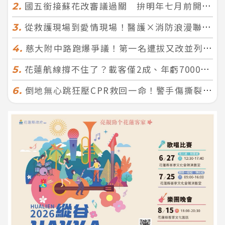
國五銜接蘇花改審議過關 拚明年七月前開工！台北花蓮2小時生活圈成形
2.
從救護現場到愛情現場！醫護×消防浪漫聯誼 32人配對成功5對
3.
慈大附中路跑爆爭議！第一名遭拔又改並列 家長怒：難以接受
4.
花蓮航線撐不住了？載客僅2成、年虧7000萬 華信喊：真的快飛不下去
5.
倒地無心跳狂壓CPR救回一命！警手傷撕裂仍不放手 竟救到藝人何篤霖哥哥
6.