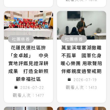
社團慈善
社團慈善
花蓮民運社區拚
萬里溪堰塞湖撤離
「金卓越」 中央
不孤單 國軍化身
實地評鑑見證深耕
暖心樂團 用歌聲陪
成果 打造全齡照
伴鄉親度過警戒期
顧幸福社區
2026-07-19
2026-07-22
觀看人次：1413
觀看人次：1477