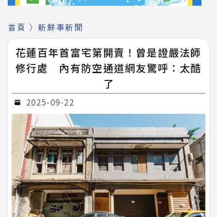
首頁
〉
新鮮事新聞
花蓮百年首富宅第開賣！曾是證嚴法師
修行處 內有防空通道網友驚呼：太酷
了
2025-09-22