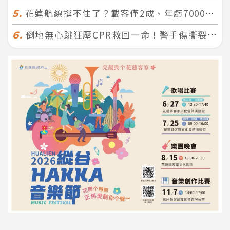
花蓮航線撐不住了？載客僅2成、年虧7000萬 華信喊：真的快飛不下去
5.
倒地無心跳狂壓CPR救回一命！警手傷撕裂仍不放手 竟救到藝人何篤霖哥哥
6.