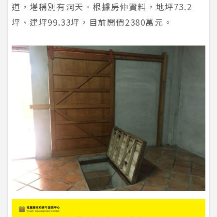
道，堪稱別有洞天。根據房仲資料，地坪73.2
坪、建坪99.33坪，目前開價2380萬元。