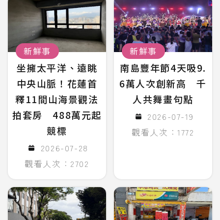
新鮮事
新鮮事
坐擁太平洋、遠眺
南島豐年節4天吸9.
中央山脈！花蓮首
6萬人次創新高 千
釋11間山海景觀法
人共舞畫句點
拍套房 488萬元起
2026-07-19
競標
觀看人次：1772
2026-07-28
觀看人次：2702