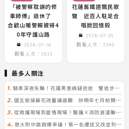
「被警察耽誤的修
花蓮舊鐵道飄民歌
車師傅」退休了
聲 近百人駐足合
合歡山暖警賴彼得4
唱掀回憶殺
0年守護山路
2026-07-05
2026-07-16
觀看人次：2040
觀看人次：2033
最多人關注
騎車深夜失聯！花蓮男患病疑迷途 警徒步百米急尋救回一命
1.
國五銜接蘇花改審議過關 拚明年七月前開工！台北花蓮2小時生活圈成形
2.
從救護現場到愛情現場！醫護×消防浪漫聯誼 32人配對成功5對
3.
慈大附中路跑爆爭議！第一名遭拔又改並列 家長怒：難以接受
4.