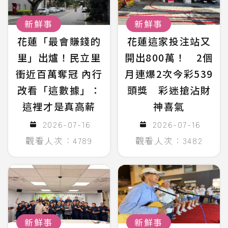
新鮮事
新鮮事
花蓮「最會賺錢的
花蓮這家投注站又
里」出爐！民立里
開出800萬！ 2個
衝近百萬奪冠 內行
月連爆2次今彩539
改看「這數據」：
頭獎 彩迷搶沾財
這裡才是真高薪
神喜氣
2026-07-16
2026-07-16
觀看人次：4789
觀看人次：3482
新鮮事
新鮮事