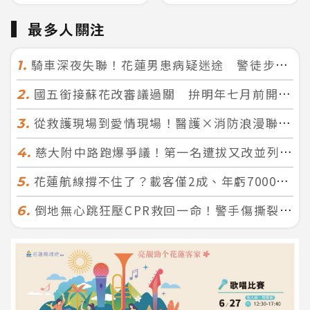
最多人關注
騎車深夜失聯！花蓮男患病疑迷途 警徒步百米急尋救回一命
1.
國五銜接蘇花改審議過關 拚明年七月前開工！台北花蓮2小時生活圈成形
2.
從救護現場到愛情現場！醫護×消防浪漫聯誼 32人配對成功5對
3.
慈大附中路跑爆爭議！第一名遭拔又改並列 家長怒：難以接受
4.
花蓮航線撐不住了？載客僅2成、年虧7000萬 華信喊：真的快飛不下去
5.
倒地無心跳狂壓CPR救回一命！警手傷撕裂仍不放手 竟救到藝人何篤霖哥哥
6.