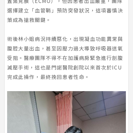
置葉克膜（ECMO），但因患者出血嚴重，團隊
選擇建立「血管鞘」預防突發狀況，這項審慎決
策成為搶救關鍵。
術後林小姐病況持續惡化，出現凝血功能異常與
腹腔大量出血，甚至因壓力過大導致呼吸器送氧
受阻。醫療團隊不得不在加護病房緊急進行剖腹
減壓手術，這也是門諾醫院創院以來首次於ICU
完成此操作，最終挽回患者性命。