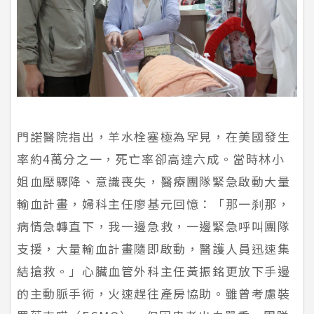
門諾醫院指出，羊水栓塞極為罕見，在美國發生
率約4萬分之一，死亡率卻高達六成。當時林小
姐血壓驟降、意識喪失，醫療團隊緊急啟動大量
輸血計畫，婦科主任廖基元回憶：「那一刹那，
病情急轉直下，我一邊急救，一邊緊急呼叫團隊
支援，大量輸血計畫隨即啟動，醫護人員迅速集
結搶救。」心臟血管外科主任黃振銘更放下手邊
的主動脈手術，火速趕往產房協助。雖曾考慮裝