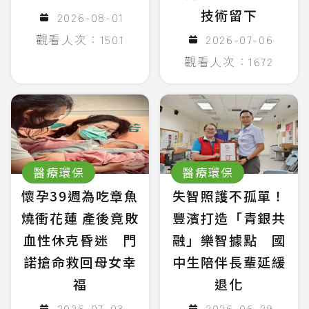
技術留下
2026-08-01
觀看人次：1501
2026-07-06
觀看人次：1672
醫療環保
醫療環保
懷孕39週為吃章魚
失智照護不孤單！
燒衝花蓮 產後竟敗
豐濱打造「青銀共
血性休克昏迷 門
融」樂智據點 國
諾搶命救回母女幸
中生陪伴長輩延緩
福
退化
2026-07-03
2026-06-29