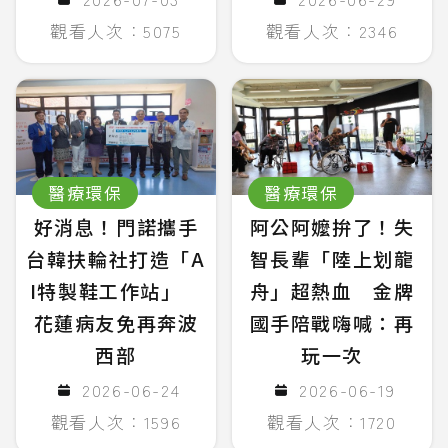
觀看人次：5075
觀看人次：2346
醫療環保
醫療環保
好消息！門諾攜手
阿公阿嬤拚了！失
台韓扶輪社打造「A
智長輩「陸上划龍
I特製鞋工作站」
舟」超熱血 金牌
花蓮病友免再奔波
國手陪戰嗨喊：再
西部
玩一次
2026-06-24
2026-06-19
觀看人次：1596
觀看人次：1720