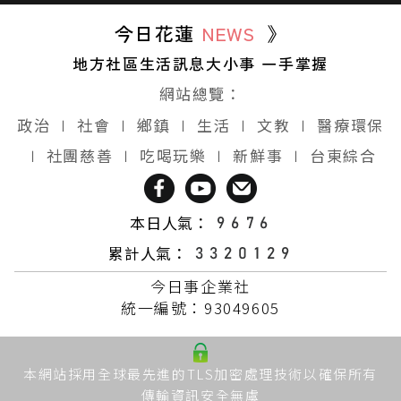
今日花蓮
NEWS
》
地方社區生活訊息大小事 一手掌握
網站總覽：
政治
∣
社會
∣
鄉鎮
∣
生活
∣
文教
∣
醫療環保
∣
社團慈善
∣
吃喝玩樂
∣
新鮮事
∣
台東綜合
本日人氣：
累計人氣：
今日事企業社
統一編號：93049605
本網站採用全球最先進的TLS加密處理技術以確保所有
傳輸資訊安全無虞