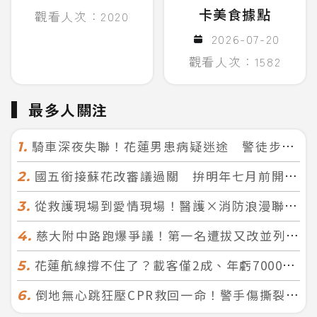
卡美食據點
觀看人次：2020
2026-07-20
觀看人次：1582
最多人關注
騎車深夜失聯！花蓮男患病疑迷途 警徒步百米急尋救回一命
1.
國五銜接蘇花改審議過關 拚明年七月前開工！台北花蓮2小時生活圈成形
2.
從救護現場到愛情現場！醫護×消防浪漫聯誼 32人配對成功5對
3.
慈大附中路跑爆爭議！第一名遭拔又改並列 家長怒：難以接受
4.
花蓮航線撐不住了？載客僅2成、年虧7000萬 華信喊：真的快飛不下去
5.
倒地無心跳狂壓CPR救回一命！警手傷撕裂仍不放手 竟救到藝人何篤霖哥哥
6.