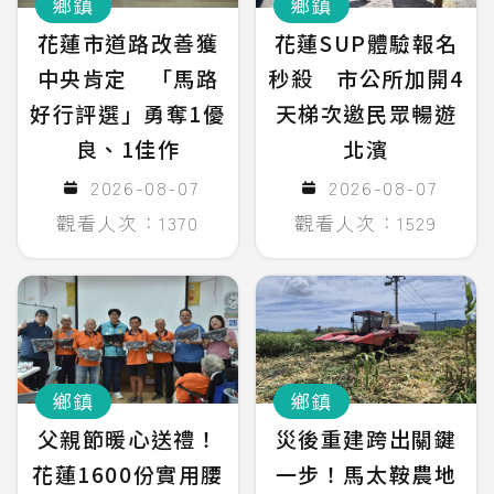
鄉鎮
鄉鎮
花蓮市道路改善獲
花蓮SUP體驗報名
中央肯定 「馬路
秒殺 市公所加開4
好行評選」勇奪1優
天梯次邀民眾暢遊
良、1佳作
北濱
2026-08-07
2026-08-07
觀看人次：1370
觀看人次：1529
鄉鎮
鄉鎮
父親節暖心送禮！
災後重建跨出關鍵
花蓮1600份實用腰
一步！馬太鞍農地