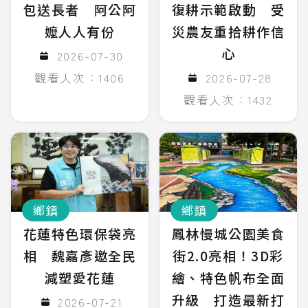
包送長者 阿公阿
復耕示範啟動 受
嬤人人有份
災農友重拾耕作信
心
2026-07-30
觀看人次：1406
2026-07-28
觀看人次：1432
鄉鎮
鄉鎮
花蓮特色環保袋亮
鳳林慢城公園美食
相 魏嘉彥邀全民
街2.0亮相！3D彩
減塑愛花蓮
繪、特色帆布全面
升級 打造最新打
2026-07-21