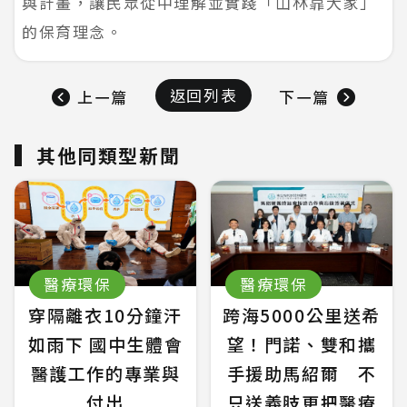
與計畫，讓民眾從中理解並實踐「山林靠大家」
的保育理念。
返回列表
上一篇
下一篇
其他同類型新聞
醫療環保
醫療環保
穿隔離衣10分鐘汗
跨海5000公里送希
如雨下 國中生體會
望！門諾、雙和攜
醫護工作的專業與
手援助馬紹爾 不
付出
只送義肢更把醫療