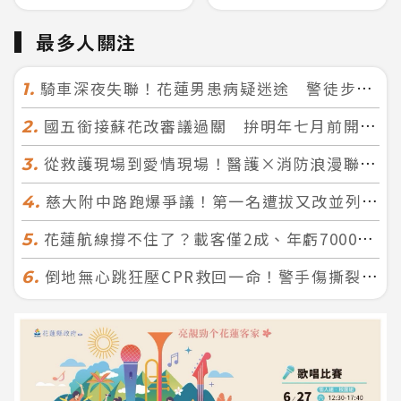
最多人關注
騎車深夜失聯！花蓮男患病疑迷途 警徒步百米急尋救回一命
1.
國五銜接蘇花改審議過關 拚明年七月前開工！台北花蓮2小時生活圈成形
2.
從救護現場到愛情現場！醫護×消防浪漫聯誼 32人配對成功5對
3.
慈大附中路跑爆爭議！第一名遭拔又改並列 家長怒：難以接受
4.
花蓮航線撐不住了？載客僅2成、年虧7000萬 華信喊：真的快飛不下去
5.
倒地無心跳狂壓CPR救回一命！警手傷撕裂仍不放手 竟救到藝人何篤霖哥哥
6.