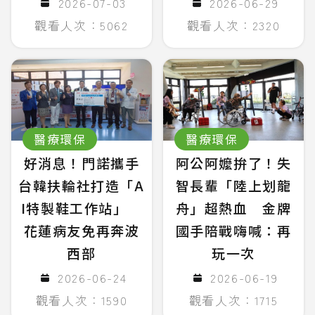
2026-07-03
2026-06-29
觀看人次：5062
觀看人次：2320
醫療環保
醫療環保
好消息！門諾攜手
阿公阿嬤拚了！失
台韓扶輪社打造「A
智長輩「陸上划龍
I特製鞋工作站」
舟」超熱血 金牌
花蓮病友免再奔波
國手陪戰嗨喊：再
西部
玩一次
2026-06-24
2026-06-19
觀看人次：1590
觀看人次：1715