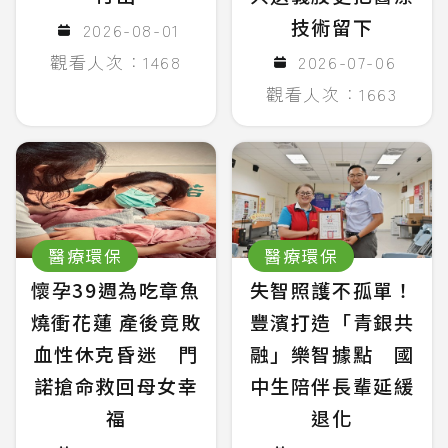
技術留下
2026-08-01
觀看人次：1468
2026-07-06
觀看人次：1663
醫療環保
醫療環保
懷孕39週為吃章魚
失智照護不孤單！
燒衝花蓮 產後竟敗
豐濱打造「青銀共
血性休克昏迷 門
融」樂智據點 國
諾搶命救回母女幸
中生陪伴長輩延緩
福
退化