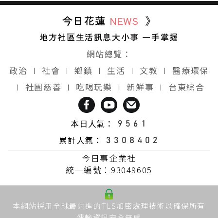
今日花蓮
NEWS
》
地方社區生活訊息大小事 一手掌握
網站總覽：
政治
∣
社會
∣
鄉鎮
∣
生活
∣
文教
∣
醫療環保
∣
社團慈善
∣
吃喝玩樂
∣
新鮮事
∣
台東綜合
本日人氣：
累計人氣：
今日事企業社
統一編號：93049605
本網站採用全球最先進的TLS加密處理技術以確保所有
傳輸資訊安全無虞