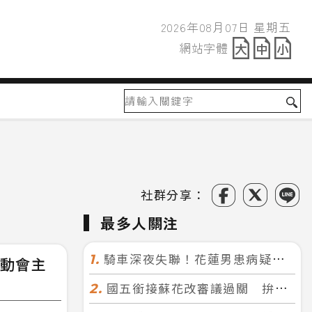
2026年08月07日 星期五
2026年08月07日
網站字體
網站字體
社群分享：
最多人關注
騎車深夜失聯！花蓮男患病疑迷途 警徒步百米急尋救回一命
1.
運動會主
國五銜接蘇花改審議過關 拚明年七月前開工！台北花蓮2小時生活圈成形
2.