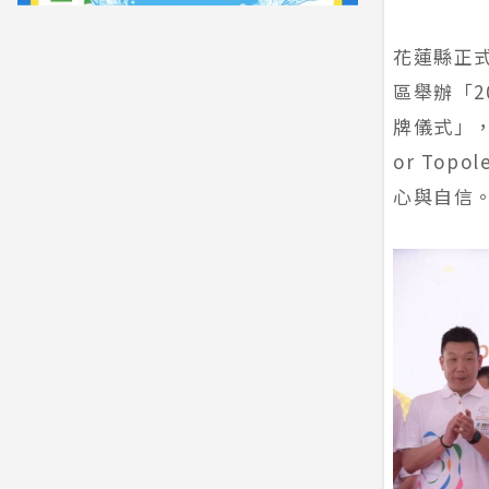
花蓮縣正
區舉辦「2
牌儀式」，
or To
心與自信