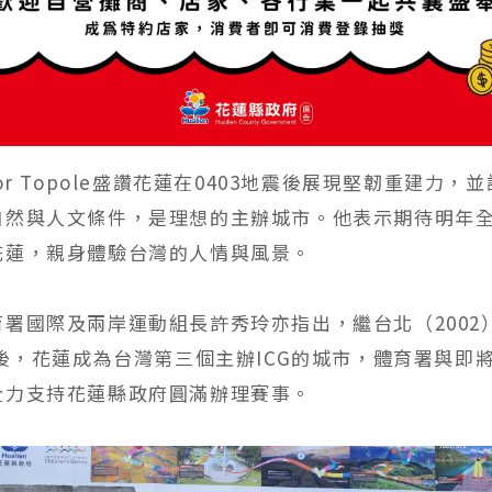
gor Topole盛讚花蓮在0403地震後展現堅韌重建力，
自然與人文條件，是理想的主辦城市。他表示期待明年
花蓮，親身體驗台灣的人情與風景。
育署國際及兩岸運動組長許秀玲亦指出，繼台北（2002
）後，花蓮成為台灣第三個主辦ICG的城市，體育署與即
全力支持花蓮縣政府圓滿辦理賽事。