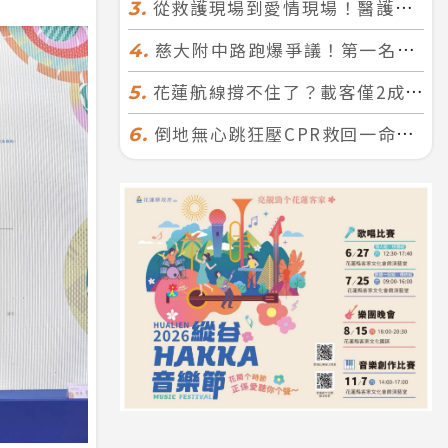
從救護現場到愛情現場！醫護×消防浪漫聯誼 32人配對成功5對
3.
慈大附中路跑爆爭議！第一名遭拔又改並列 家長怒：難以接受
4.
花蓮航線撐不住了？載客僅2成、年虧7000萬 華信喊：真的快飛不下去
5.
倒地無心跳狂壓CPR救回一命！警手傷撕裂仍不放手 竟救到藝人何篤霖哥哥
6.