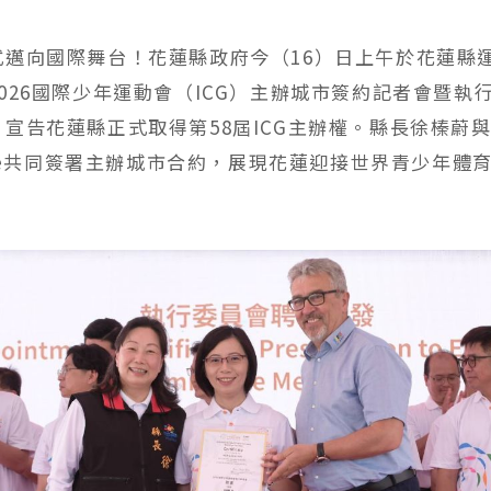
式邁向國際舞台！花蓮縣政府今（16）日上午於花蓮縣
026國際少年運動會（ICG）主辦城市簽約記者會暨執
宣告花蓮縣正式取得第58屆ICG主辦權。縣長徐榛蔚與I
pole共同簽署主辦城市合約，展現花蓮迎接世界青少年體
。