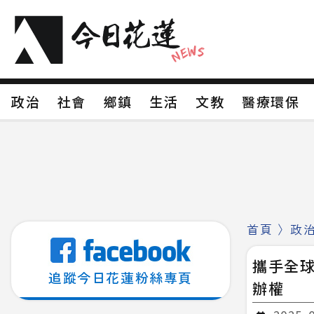
政治
社會
鄉鎮
生活
文教
醫療環
政治
社會
鄉鎮
生活
文教
醫療環
新聞分類1
新聞分類2
新聞分類3
新聞分
新聞分類8
首頁
〉
政
攜手全球
追蹤今日花蓮粉絲專頁
辦權