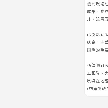
儀式現場也
成軍，賽
計，設置
此次活動
總會、中
國際的重
花蓮縣府
工團隊，
展與在地
(花蓮縣政