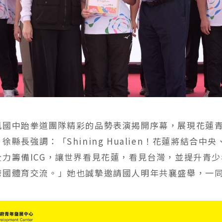
風國中跆拳道團隊精彩的品勢表演揭開序幕，展現花蓮
徐縣長強調：「Shining Hualien！花蓮將結合中
全力籌備ICG，讓世界看見花蓮，看見台灣，並提升青
跨國體育交流。」她也誠摯邀請國人明年共襄盛舉，一
。