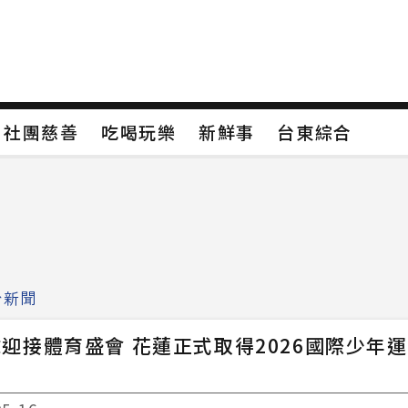
保
社團慈善
吃喝玩樂
新鮮事
台東綜合
保
社團慈善
吃喝玩樂
新鮮事
台東綜合
類4
新聞分類5
新聞分類6
新聞分類7
治新聞
迎接體育盛會 花蓮正式取得2026國際少年