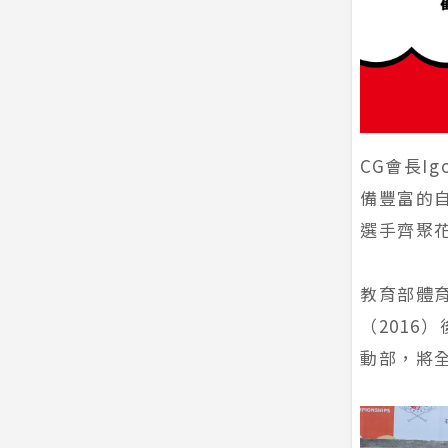
CG會長I
備豐富的
選手齊聚
教育部體
（2016
動部，將