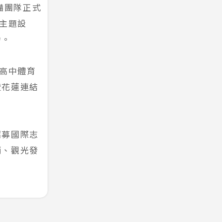
備團隊正式
G主題設
力。
國高中體育
證花蓮連結
招募國際志
銷、觀光發