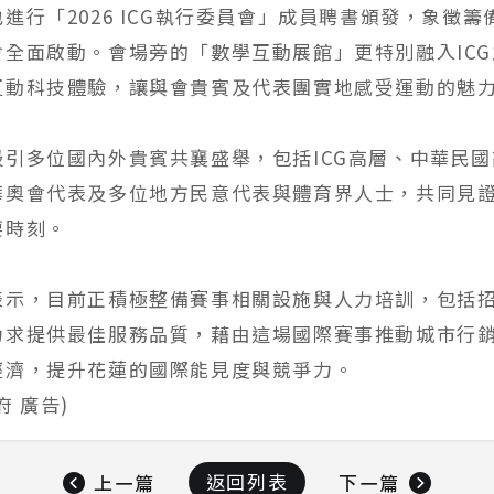
進行「2026 ICG執行委員會」成員聘書頒發，象徵籌
會全面啟動。會場旁的「數學互動展館」更特別融入IC
互動科技體驗，讓與會貴賓及代表團實地感受運動的魅
吸引多位國內外貴賓共襄盛舉，包括ICG高層、中華民
華奧會代表及多位地方民意代表與體育界人士，共同見
要時刻。
表示，目前正積極整備賽事相關設施與人力培訓，包括
力求提供最佳服務品質，藉由這場國際賽事推動城市行
經濟，提升花蓮的國際能見度與競爭力。
府 廣告)
返回列表
上一篇
下一篇