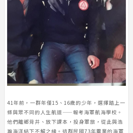
41年前，一群年僅15、16歲的少年，選擇踏上一
條與眾不同的人生航道——報考海軍航海學校。
他們離鄉背井、放下課本，投身軍旅，從此與浩
瀚海洋結下不解之緣。這群民國73年畢業的海軍