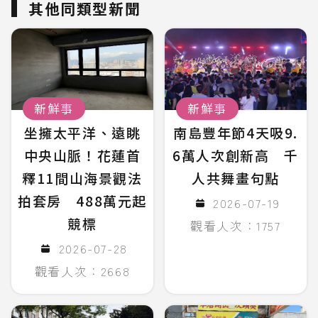
其他同類型新聞
新鮮事
新鮮事
坐擁太平洋、遠眺
南島豐年節4天吸9.
中央山脈！花蓮首
6萬人次創新高 千
釋11間山海景觀法
人共舞畫句點
拍套房 488萬元起
2026-07-19
競標
觀看人次：1757
2026-07-28
觀看人次：2668