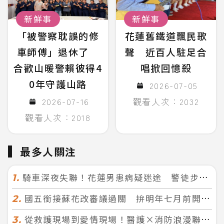
新鮮事
新鮮事
「被警察耽誤的修
花蓮舊鐵道飄民歌
車師傅」退休了
聲 近百人駐足合
合歡山暖警賴彼得4
唱掀回憶殺
0年守護山路
2026-07-05
2026-07-16
觀看人次：2032
觀看人次：2018
最多人關注
騎車深夜失聯！花蓮男患病疑迷途 警徒步百米急尋救回一命
1.
國五銜接蘇花改審議過關 拚明年七月前開工！台北花蓮2小時生活圈成形
2.
從救護現場到愛情現場！醫護×消防浪漫聯誼 32人配對成功5對
3.