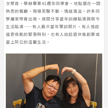
次聚首，舉辦畢業41週年同學會。地點選在一間
熟悉的餐廳，現場笑聲不斷、情誼滿溢。許多同
學攜家帶眷出席，席間分享當年訓練點滴與現今
生活點滴——有人展示當年軍訓照片，有人憶起
值更夜航的緊張時刻，也有人談起退休後創業或
當上阿公的溫馨生活。