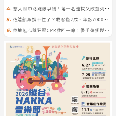
慈大附中路跑爆爭議！第一名遭拔又改並列 家長怒：難以接受
4.
花蓮航線撐不住了？載客僅2成、年虧7000萬 華信喊：真的快飛不下去
5.
倒地無心跳狂壓CPR救回一命！警手傷撕裂仍不放手 竟救到藝人何篤霖哥哥
6.