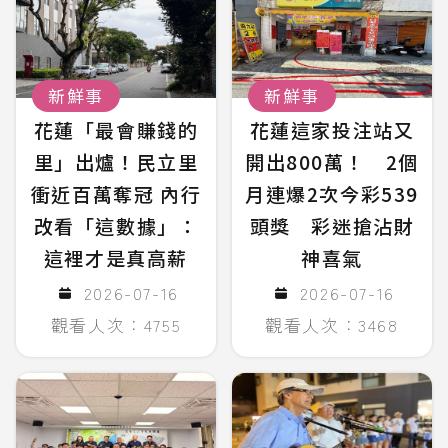
新鮮事
新鮮事
花蓮「最會賺錢的
花蓮這家投注站又
里」出爐！民立里
開出800萬！ 2個
衝近百萬奪冠 內行
月連爆2次今彩539
改看「這數據」：
頭獎 彩迷搶沾財
這裡才是真高薪
神喜氣
2026-07-16
2026-07-16
觀看人次：4755
觀看人次：3468