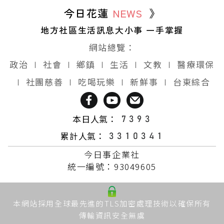
今日花蓮
NEWS
》
地方社區生活訊息大小事 一手掌握
網站總覽：
政治
∣
社會
∣
鄉鎮
∣
生活
∣
文教
∣
醫療環保
∣
社團慈善
∣
吃喝玩樂
∣
新鮮事
∣
台東綜合
本日人氣：
累計人氣：
今日事企業社
統一編號：93049605
本網站採用全球最先進的TLS加密處理技術以確保所有
傳輸資訊安全無虞