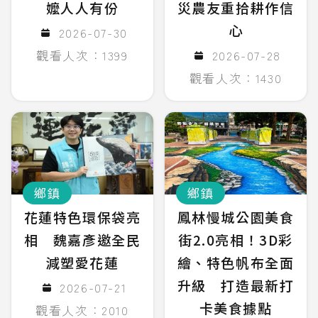
嬤人人有份
災農友重拾耕作信
心
2026-07-30
觀看人次：1399
2026-07-28
觀看人次：1430
鄉鎮
鄉鎮
花蓮特色環保袋亮
鳳林慢城公園美食
相 魏嘉彥邀全民
街2.0亮相！3D彩
減塑愛花蓮
繪、特色帆布全面
升級 打造最新打
2026-07-21
卡美食據點
觀看人次：2010