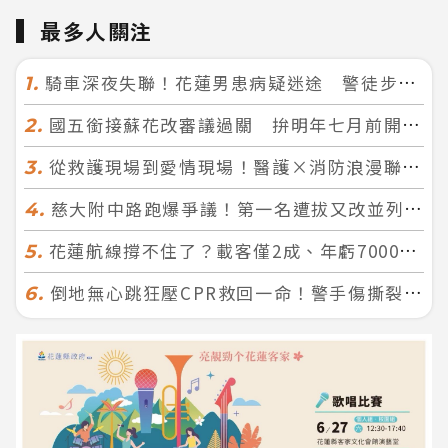
最多人關注
騎車深夜失聯！花蓮男患病疑迷途 警徒步百米急尋救回一命
1.
國五銜接蘇花改審議過關 拚明年七月前開工！台北花蓮2小時生活圈成形
2.
從救護現場到愛情現場！醫護×消防浪漫聯誼 32人配對成功5對
3.
慈大附中路跑爆爭議！第一名遭拔又改並列 家長怒：難以接受
4.
花蓮航線撐不住了？載客僅2成、年虧7000萬 華信喊：真的快飛不下去
5.
倒地無心跳狂壓CPR救回一命！警手傷撕裂仍不放手 竟救到藝人何篤霖哥哥
6.