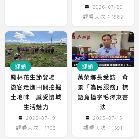
2026-07-20
觀看人次：1582
鄉鎮
鄉鎮
鳳林花生節登場
萬榮鄉長受訪 背
遊客走進田間挖掘
景「為民服務」標
土地味 感受慢城
語竟撞字毛澤東書
生活魅力
法
2026-07-19
2026-07-15
觀看人次：1709
觀看人次：1591