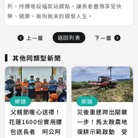
列，持續增設福氣站據點，讓長者盡情享受快
樂、健康、無拘無束的銀髮人生。
返回列表
上一篇
下一篇
其他同類型新聞
鄉鎮
鄉鎮
父親節暖心送禮！
災後重建跨出關鍵
花蓮1600份實用腰
一步！馬太鞍農地
包送長者 阿公阿
復耕示範啟動 受