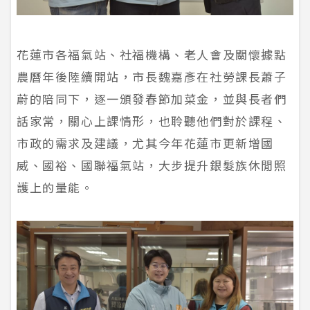
花蓮市各福氣站、社福機構、老人會及關懷據點
農曆年後陸續開站，市長魏嘉彥在社勞課長蕭子
蔚的陪同下，逐一頒發春節加菜金，並與長者們
話家常，關心上課情形，也聆聽他們對於課程、
市政的需求及建議，尤其今年花蓮市更新增國
威、國裕、國聯福氣站，大步提升銀髮族休閒照
護上的量能。