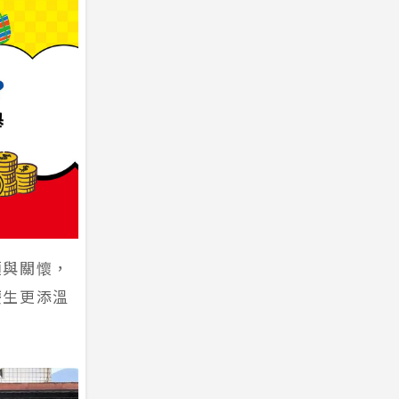
顧與關懷，
慶生更添溫