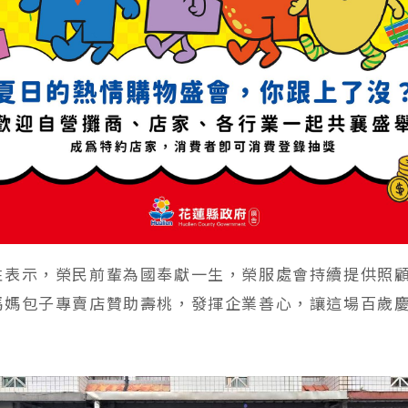
性表示，榮民前輩為國奉獻一生，榮服處會持續提供照
媽媽包子專賣店贊助壽桃，發揮企業善心，讓這場百歲