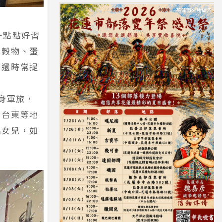
一點點好習
、穀物、蛋
，還時常提
投身軍旅，
、台東等地
名女兒，如