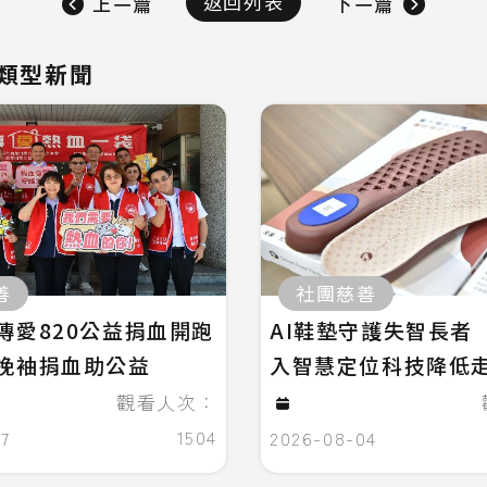
返回列表
上一篇
下一篇
類型新聞
善
社團慈善
傳愛820公益捐血開跑
AI鞋墊守護失智長者
挽袖捐血助公益
入智慧定位科技降低
觀看人次：
1504
07
2026-08-04