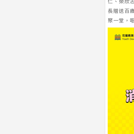
仁、榮欣
長贈送百
聚一堂，