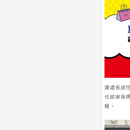
蕭處長感
也感謝吳
暖。