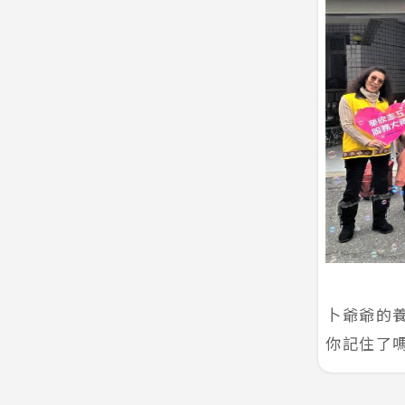
卜爺爺的
你記住了