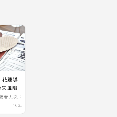
 花蓮導
走失風險
觀看人次：
1635