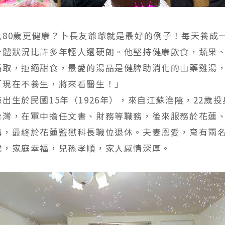
比80歲更健康？卜長友爺爺就是最好的例子！每天養成
身體狀況比許多年輕人還硬朗。他堅持健康飲食，蔬果
攝取，拒絕甜食，最愛的湯品是健脾助消化的山藥雞湯
「現在不養生，將來看醫生！」
出生於民國15年（1926年），來自江蘇淮陰，22歲
台灣，在軍中擔任文書、財務等職務，後來服務於花蓮
構，最終於花蓮監獄科長職位退休。夫妻恩愛，育有兩
成，家庭幸福，兒孫孝順，家人感情深厚。