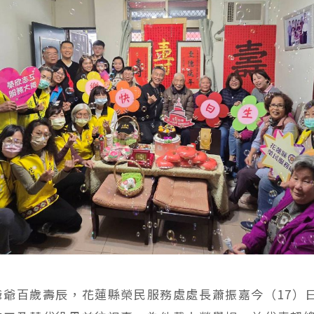
爺爺百歲壽辰，花蓮縣榮民服務處處長蕭振嘉今（17）