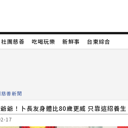
保
社團慈善
吃喝玩樂
新鮮事
台東綜合
保
社團慈善
吃喝玩樂
新鮮事
台東綜合
類4
新聞分類5
新聞分類6
新聞分類7
團慈善新聞
爺爺！卜長友身體比80歲更威 只靠這招養生
02-17