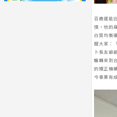
百歲還能
慣，他的
白質均衡
醒大家：
卜長友爺爺
輾轉來到
的矯正機
今事業有