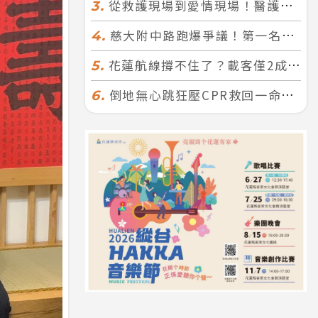
從救護現場到愛情現場！醫護×消防浪漫聯誼 32人配對成功5對
3.
慈大附中路跑爆爭議！第一名遭拔又改並列 家長怒：難以接受
4.
花蓮航線撐不住了？載客僅2成、年虧7000萬 華信喊：真的快飛不下去
5.
倒地無心跳狂壓CPR救回一命！警手傷撕裂仍不放手 竟救到藝人何篤霖哥哥
6.