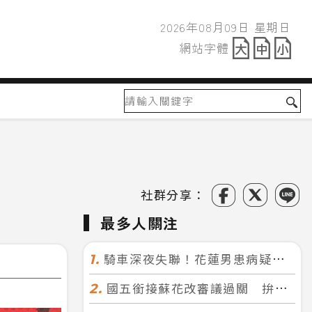
2026年08月09日 星期日
2026年08月09日
網站字體
網站字體
社群分享：
最多人關注
騎車深夜失聯！花蓮男患病疑迷途 警徒步百米急尋救回一命
1.
國五銜接蘇花改審議過關 拚明年七月前開工！台北花蓮2小時生活圈成形
2.