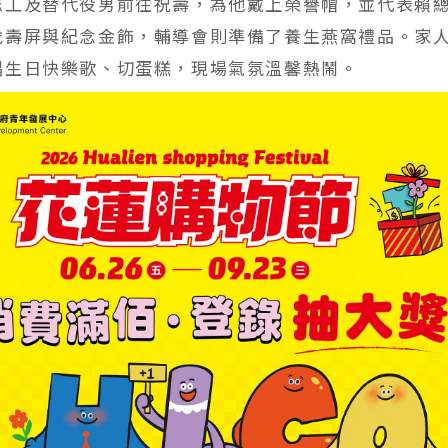
志工及替代役男前往祝壽，為他戴上榮譽帽，並代表賴
歲壽屏與紀念金飾，輔導會則準備了養生燕窩禮品。家
唱生日快樂歌、切蛋糕，現場氣氛溫馨熱鬧。