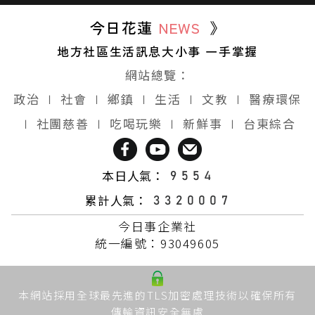
今日花蓮
NEWS
》
地方社區生活訊息大小事 一手掌握
網站總覽：
政治
∣
社會
∣
鄉鎮
∣
生活
∣
文教
∣
醫療環保
∣
社團慈善
∣
吃喝玩樂
∣
新鮮事
∣
台東綜合
本日人氣：
累計人氣：
今日事企業社
統一編號：93049605
本網站採用全球最先進的TLS加密處理技術以確保所有
傳輸資訊安全無虞