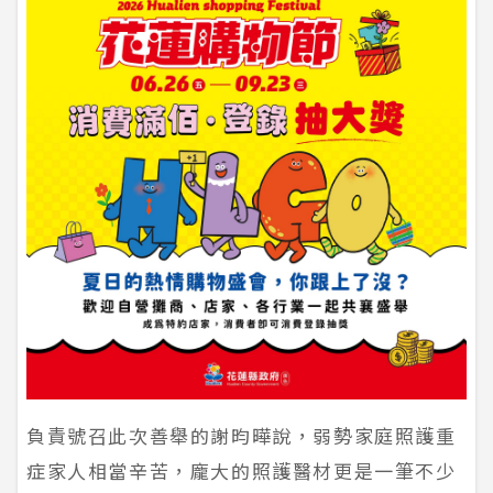
負責號召此次善舉的謝昀曄說，弱勢家庭照護重
症家人相當辛苦，龐大的照護醫材更是一筆不少