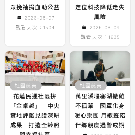
眾挽袖捐血助公益
定位科技降低走失
風險
2026-08-07
觀看人次：1504
2026-08-04
觀看人次：1635
社團慈善
社團慈善
花蓮民運社區拚
萬里溪堰塞湖撤離
「金卓越」 中央
不孤單 國軍化身
實地評鑑見證深耕
暖心樂團 用歌聲陪
成果 打造全齡照
伴鄉親度過警戒期
顧幸福社區