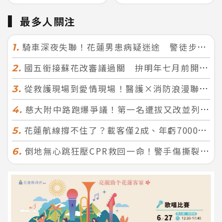
最多人關注
騎車深夜失聯！花蓮男患病疑迷途 警徒步百米急尋救回一命
1.
國五銜接蘇花改審議過關 拚明年七月前開工！台北花蓮2小時生活圈成形
2.
從救護現場到愛情現場！醫護×消防浪漫聯誼 32人配對成功5對
3.
慈大附中路跑爆爭議！第一名遭拔又改並列 家長怒：難以接受
4.
花蓮航線撐不住了？載客僅2成、年虧7000萬 華信喊：真的快飛不下去
5.
倒地無心跳狂壓CPR救回一命！警手傷撕裂仍不放手 竟救到藝人何篤霖哥哥
6.