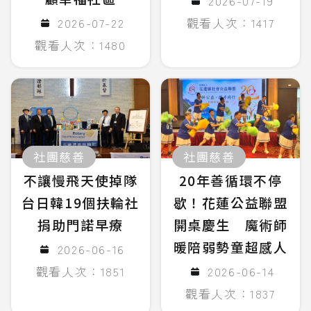
2026-07-19
2026-07-22
觀看人次：1417
觀看人次：1480
社團慈善
社團慈善
不讓慢飛天使掉隊
20年善循環不停
台日韓19個扶輪社
歇！花蓮公益聯盟
捐助門諾早療
開桌慶生 魔術師
暖陪弱勢童超感人
2026-06-16
觀看人次：1851
2026-06-14
觀看人次：1837