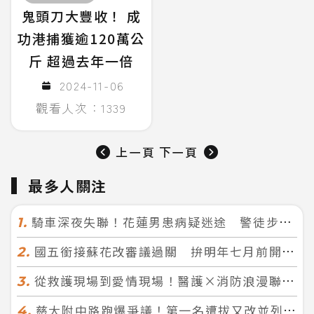
鬼頭刀大豐收！ 成
功港捕獲逾120萬公
斤 超過去年一倍
2024-11-06
觀看人次：1339
上一頁
下一頁
最多人關注
騎車深夜失聯！花蓮男患病疑迷途 警徒步百米急尋救回一命
1.
國五銜接蘇花改審議過關 拚明年七月前開工！台北花蓮2小時生活圈成形
2.
從救護現場到愛情現場！醫護×消防浪漫聯誼 32人配對成功5對
3.
慈大附中路跑爆爭議！第一名遭拔又改並列 家長怒：難以接受
4.