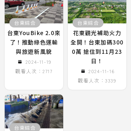
台東綜合
台東綜合
台東YouBike 2.0來
花東觀光補助火力
了！推動綠色運輸
全開！台東加碼300
與旅遊新風貌
0萬 搶住到11月23
日！
2024-11-19
觀看人次：2717
2024-11-16
觀看人次：3339
台東綜合