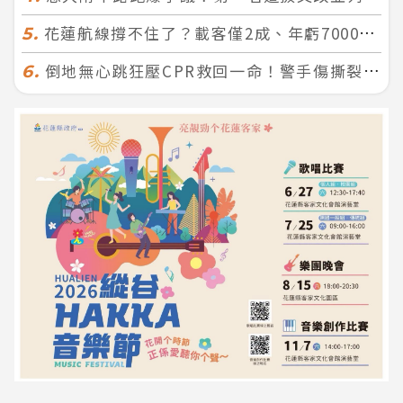
花蓮航線撐不住了？載客僅2成、年虧7000萬 華信喊：真的快飛不下去
5.
倒地無心跳狂壓CPR救回一命！警手傷撕裂仍不放手 竟救到藝人何篤霖哥哥
6.