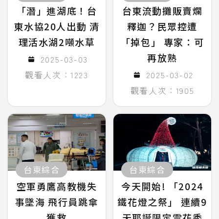
「潛」進湖底！台
台東流動攤販賣爛
東水協20人出動 清
釋迦？民眾控遭
理活水湖2噸水草
「掉包」 專家：可
再放熟
2025-03-03
觀看人次：1223
2025-03-02
觀看人次：1905
台東綜合
台東綜合
空軍勇鷹高教機失
今天開始! 「2024
事墜海 飛行員跳傘
鐵花燈之祭」 連續9
獲救
天耶誕限定雪花秀