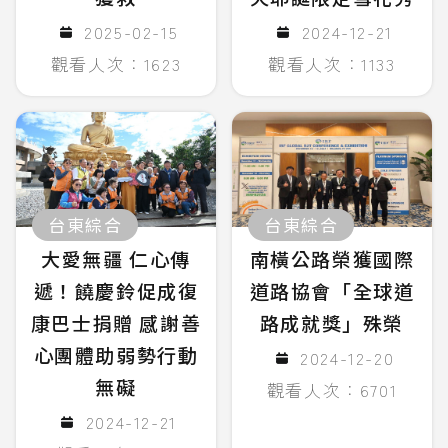
2025-02-15
2024-12-21
觀看人次：1623
觀看人次：1133
台東綜合
台東綜合
大愛無疆 仁心傳
南橫公路榮獲國際
遞！饒慶鈴促成復
道路協會「全球道
康巴士捐贈 感謝善
路成就獎」殊榮
心團體助弱勢行動
2024-12-20
無礙
觀看人次：6701
2024-12-21