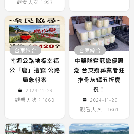
觀看人次：997
台東綜合
台東綜合
南迴公路地標幸福
中華隊奪冠掀優惠
公「鹿」遭竊 公路
潮 台東殯葬業者狂
局急報案
推骨灰罈五折慶
祝！
2024-11-29
觀看人次：1660
2024-11-26
觀看人次：1601