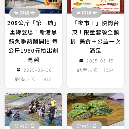
台東綜合
台東綜合
208公斤「第一鮪」
「夜市王」快閃台
重磅登場！新港黑
東！限量套餐全額
鮪魚季熱鬧開拍 每
捐 美食＋公益一次
公斤1980元拍出創
滿足
高潮
2025-03-15
2025-05-06
觀看人次：1354
觀看人次：1412
台東綜合
台東綜合